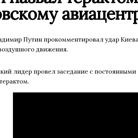
овскому авиацент
адимир Путин прокомментировал удар Киева
воздушного движения.
ский лидер провел заседание с постоянными
терактом.