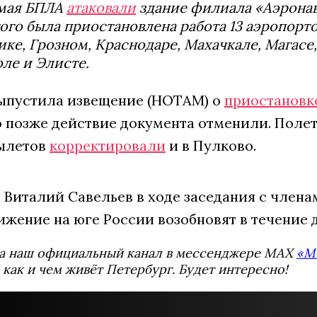
 мая БПЛА
атаковали
здание филиала «Аэронав
ого была приостановлена работа 13 аэропортов
ке, Грозном, Краснодаре, Махачкале, Магасе
ле и Элисте.
ыпустила извещение (НОТАМ) о
приостановк
о позже действие документа отменили. Полет
ылетов
корректировали
и в Пулково.
 Виталий Савельев в ходе заседания с члена
жение на юге России возобновят в течение д
а наш официальный канал в мессенджере MAX
«М
 как и чем живёт Петербург. Будет интересно!