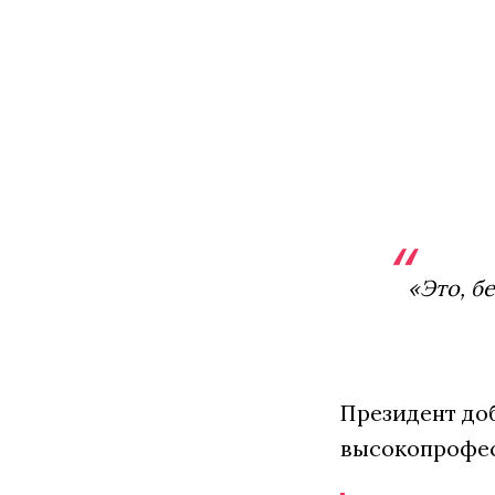
«Это, б
Президент доб
высокопрофес