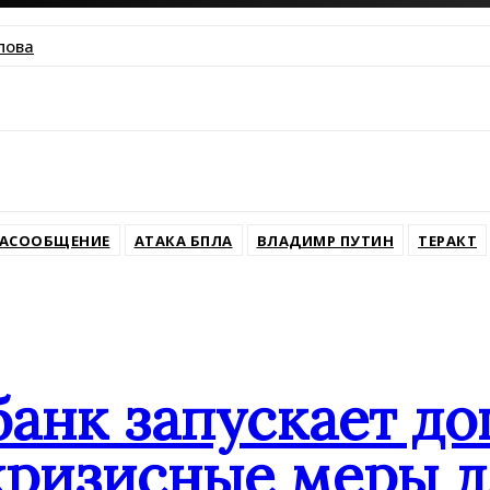
пова
ssniki
АСООБЩЕНИЕ
АТАКА БПЛА
ВЛАДИМР ПУТИН
ТЕРАКТ
банк запускает д
кризисные меры д