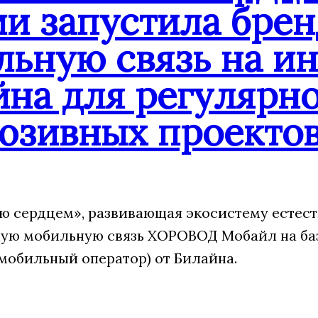
ии запустила бре
льную связь на и
йна для регулярн
юзивных проекто
 сердцем», развивающая экосистему естест
ую мобильную связь ХОРОВОД Мобайл на ба
мобильный оператор) от Билайна.