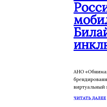
Росс
моби
Била
инкл
АНО «Обнимаю
брендированн
виртуальный 
ЧИТАТЬ ДАЛЕЕ