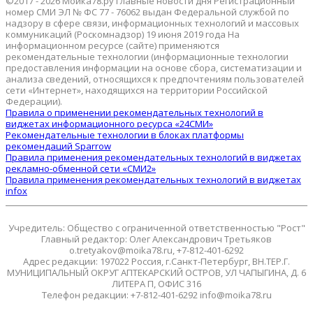
©2017 - 2026 Мойка78.ру Главные новости дня Регистрационный
номер СМИ ЭЛ № ФС 77 - 76062 выдан Федеральной службой по
надзору в сфере связи, информационных технологий и массовых
коммуникаций (Роскомнадзор) 19 июня 2019 года На
информационном ресурсе (сайте) применяются
рекомендательные технологии (информационные технологии
предоставления информации на основе сбора, систематизации и
анализа сведений, относящихся к предпочтениям пользователей
сети «Интернет», находящихся на территории Российской
Федерации).
Правила о применении рекомендательных технологий в
виджетах информационного ресурса «24СМИ»
Рекомендательные технологии в блоках платформы
рекомендаций Sparrow
Правила применения рекомендательных технологий в виджетах
рекламно-обменной сети «СМИ2»
Правила применения рекомендательных технологий в виджетах
infox
Учредитель: Общество с ограниченной ответственностью "Рост"
Главный редактор: Олег Александрович Третьяков
o.tretyakov@moika78.ru, +7-812-401-6292
Адрес редакции: 197022 Россия, г.Санкт-Петербург, ВН.ТЕР.Г.
МУНИЦИПАЛЬНЫЙ ОКРУГ АПТЕКАРСКИЙ ОСТРОВ, УЛ ЧАПЫГИНА, Д. 6
ЛИТЕРА П, ОФИС 316
Телефон редакции: +7-812-401-6292 info@moika78.ru