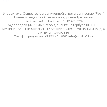
infox
Учредитель: Общество с ограниченной ответственностью "Рост"
Главный редактор: Олег Александрович Третьяков
o.tretyakov@moika78.ru, +7-812-401-6292
Адрес редакции: 197022 Россия, г.Санкт-Петербург, ВН.ТЕР.Г.
МУНИЦИПАЛЬНЫЙ ОКРУГ АПТЕКАРСКИЙ ОСТРОВ, УЛ ЧАПЫГИНА, Д. 6
ЛИТЕРА П, ОФИС 316
Телефон редакции: +7-812-401-6292 info@moika78.ru