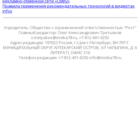
рекламно-обменной сети «СМИ2»
Правила применения рекомендательных технологий в виджетах
infox
Учредитель: Общество с ограниченной ответственностью "Рост"
Главный редактор: Олег Александрович Третьяков
o.tretyakov@moika78.ru, +7-812-401-6292
Адрес редакции: 197022 Россия, г.Санкт-Петербург, ВН.ТЕР.Г.
МУНИЦИПАЛЬНЫЙ ОКРУГ АПТЕКАРСКИЙ ОСТРОВ, УЛ ЧАПЫГИНА, Д. 6
ЛИТЕРА П, ОФИС 316
Телефон редакции: +7-812-401-6292 info@moika78.ru