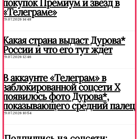
покупок Премиум и звезд в
«Телеграме»
29.07.2026 14:48
Какая страна выдаст Дурова*
России и что его тут ждет
29.07.2026 12:46
В аккаунте «Телеграм» в
заблокированной соцсети X
появилось фото Дурова*,
показывающего средний палец
29.07.2026 10:54
Подпишись на соцсети: