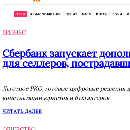
Odnoklassniki
ТЕГИ
АВИАСООБЩЕНИЕ
ЗЕНИТ
МАТЧ
РЕЙСЫ
СОЧИ
Ф
БИЗНЕС
Сбербанк запускает допо
для селлеров, пострадавши
Льготное РКО, готовые цифровые решения дл
консультации юристов и бухгалтеров
ЧИТАТЬ ДАЛЕЕ
ОБЩЕСТВО