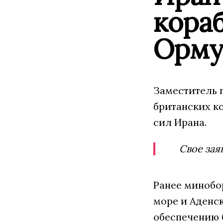
кора
Орму
Заместитель 
британских к
сил Ирана.
Свое зая
Ранее минобо
море и Аденс
обеспечению 