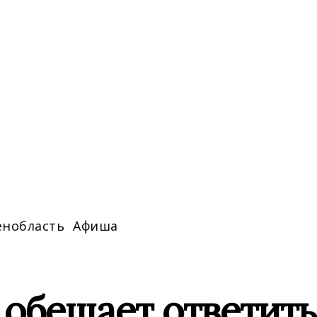
енобласть
Афиша
обещает ответить