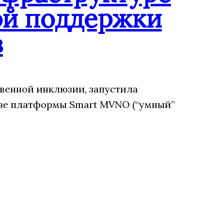
ой поддержки
в
венной инклюзии, запустила
зе платформы Smart MVNO (“умный”