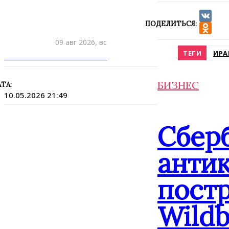
ПОДЕЛИТЬСЯ:
VK
Odnokla
09 авг 2026, вс
ТЕГИ
ИРА
ПРИШЛИТЕ НОВОСТЬ
БИЗНЕС
ТА:
10.05.2026 21:49
Сбер
анти
постр
Wildb