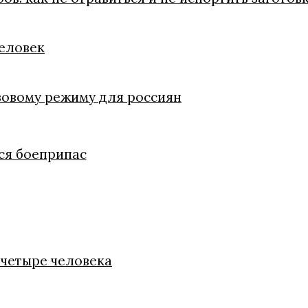
человек
зовому режиму для россиян
ся боеприпас
 четыре человека