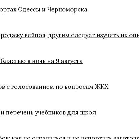
портах Одессы и Черноморска
родажу вейпов, другим следует изучить их оп
ластью в ночь на 9 августа
в с голосованием по вопросам ЖКХ
 перечень учебников для школ
в: как не отравиться и не испортить заготов