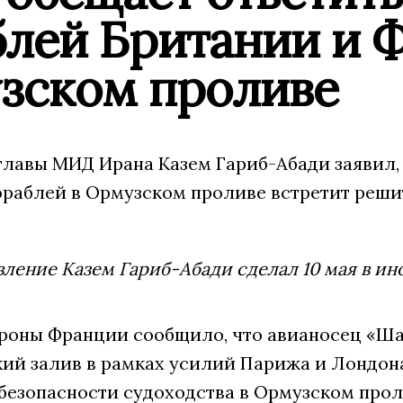
блей Британии и 
зском проливе
главы МИД Ирана Казем Гариб-Абади заявил,
ораблей в Ормузском проливе встретит реши
вление Казем Гариб-Абади сделал 10 мая в ин
роны Франции сообщило, что авианосец «Шар
кий залив в рамках усилий Парижа и Лондон
безопасности судоходства в Ормузском прол