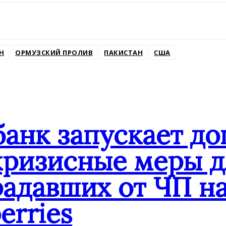
ssniki
Н
ОРМУЗСКИЙ ПРОЛИВ
ПАКИСТАН
США
банк запускает д
кризисные меры д
адавших от ЧП на
erries