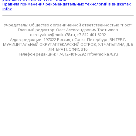
Правила применения рекомендательных технологий в виджетах
infox
Учредитель: Общество с ограниченной ответственностью "Рост"
Главный редактор: Олег Александрович Третьяков
o.tretyakov@moika78.ru, +7-812-401-6292
Адрес редакции: 197022 Россия, г.Санкт-Петербург, ВН.ТЕР.Г.
МУНИЦИПАЛЬНЫЙ ОКРУГ АПТЕКАРСКИЙ ОСТРОВ, УЛ ЧАПЫГИНА, Д. 6
ЛИТЕРА П, ОФИС 316
Телефон редакции: +7-812-401-6292 info@moika78.ru