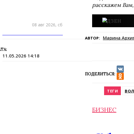
расскажем Вам,
08 авг 2026, сб
ПРИШЛИТЕ НОВОСТЬ
Марина Архи
АВТОР:
ТА:
11.05.2026 14:18
ПОДЕЛИТЬСЯ:
VK
Odnokla
ТЕГИ
ВОЛ
БИЗНЕС