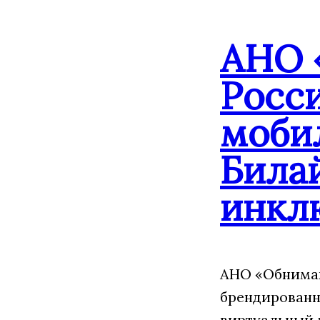
АНО 
Росс
моби
Била
инкл
АНО «Обнимаю
брендированн
виртуальный 