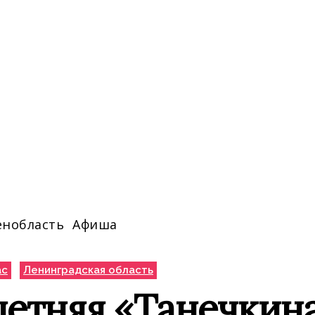
енобласть
Афиша
ас
Ленинградская область
етняя «Танечкина