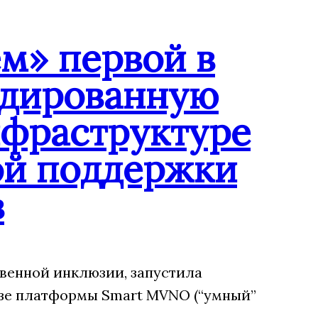
м» первой в
ндированную
нфраструктуре
ой поддержки
в
венной инклюзии, запустила
зе платформы Smart MVNO (“умный”