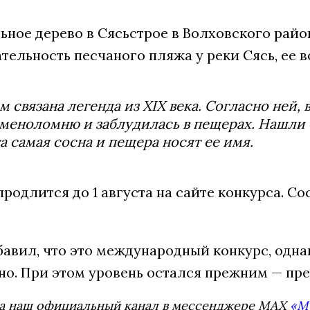
ьное дерево в Сясьстрое в Волховского райо
ельность песчаного пляжа у реки Сясь, ее в
м связана легенда из XIX века. Согласно ней, 
аменоломню и заблудилась в пещерах. Нашли 
та самая сосна и пещера носят ее имя.
родлится до 1 августа на сайте конкурса. С
авил, что это международный конкурс, однак
но. При этом уровень остался прежним — пр
а наш официальный канал в мессенджере MAX
«М