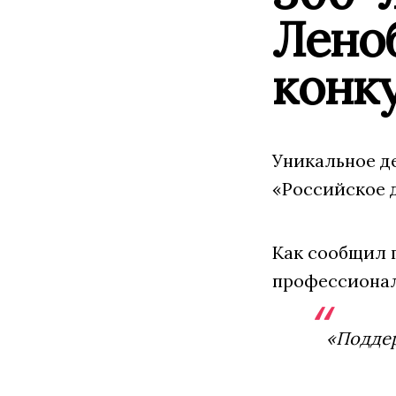
Леноб
конку
Уникальное де
«Российское д
Как сообщил 
профессионал
«Поддер