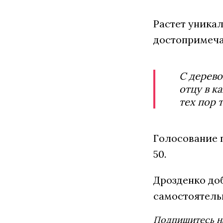
Растет уникал
достопримечат
С дерево
отцу в к
тех пор 
Голосование п
50.
Дрозденко доб
самостоятель
Подпишитесь н