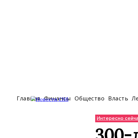
Главная
Финансы
Общество
Власть
Л
Интересно сейч
300-л