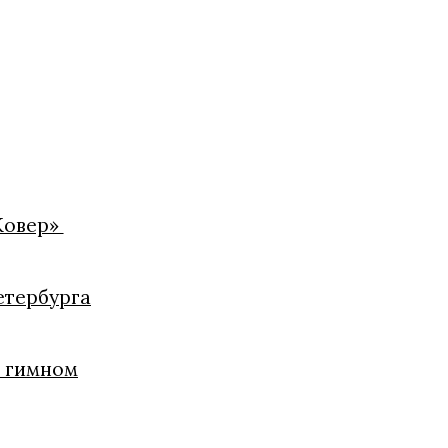
Ковер»
етербурга
и гимном