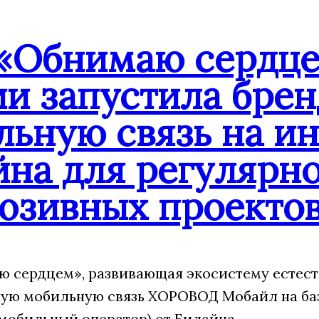
«Обнимаю сердце
ии запустила бре
льную связь на и
йна для регулярн
юзивных проекто
 сердцем», развивающая экосистему естест
ую мобильную связь ХОРОВОД Мобайл на ба
мобильный оператор) от Билайна.