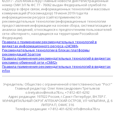
©2017 - 2026 Мойка78.ру Главные новости дня Регистрационный
номер СМИ ЭЛ № ФС 77 - 76062 выдан Федеральной службой по
надзору в сфере связи, информационных технологий и массовых
коммуникаций (Роскомнадзор) 19 июня 2019 года На
информационном ресурсе (сайте) применяются
рекомендательные технологии (информационные технологии
предоставления информации на основе сбора, систематизации и
анализа сведений, относящихся к предпочтениям пользователей
сети «Интернет», находящихся на территории Российской
Федерации).
Правила о применении рекомендательных технологий в
виджетах информационного ресурса «24СМИ»
Рекомендательные технологии в блоках платформы
рекомендаций Sparrow
Правила применения рекомендательных технологий в виджетах
рекламно-обменной сети «СМИ2»
Правила применения рекомендательных технологий в виджетах
infox
Учредитель: Общество с ограниченной ответственностью "Рост"
Главный редактор: Олег Александрович Третьяков
o.tretyakov@moika78.ru, +7-812-401-6292
Адрес редакции: 197022 Россия, г.Санкт-Петербург, ВН.ТЕР.Г.
МУНИЦИПАЛЬНЫЙ ОКРУГ АПТЕКАРСКИЙ ОСТРОВ, УЛ ЧАПЫГИНА, Д. 6
ЛИТЕРА П, ОФИС 316
Телефон редакции: +7-812-401-6292 info@moika78.ru