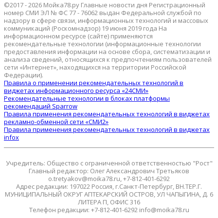
©2017 - 2026 Мойка78.ру Главные новости дня Регистрационный
номер СМИ ЭЛ № ФС 77 - 76062 выдан Федеральной службой по
надзору в сфере связи, информационных технологий и массовых
коммуникаций (Роскомнадзор) 19 июня 2019 года На
информационном ресурсе (сайте) применяются
рекомендательные технологии (информационные технологии
предоставления информации на основе сбора, систематизации и
анализа сведений, относящихся к предпочтениям пользователей
сети «Интернет», находящихся на территории Российской
Федерации).
Правила о применении рекомендательных технологий в
виджетах информационного ресурса «24СМИ»
Рекомендательные технологии в блоках платформы
рекомендаций Sparrow
Правила применения рекомендательных технологий в виджетах
рекламно-обменной сети «СМИ2»
Правила применения рекомендательных технологий в виджетах
infox
Учредитель: Общество с ограниченной ответственностью "Рост"
Главный редактор: Олег Александрович Третьяков
o.tretyakov@moika78.ru, +7-812-401-6292
Адрес редакции: 197022 Россия, г.Санкт-Петербург, ВН.ТЕР.Г.
МУНИЦИПАЛЬНЫЙ ОКРУГ АПТЕКАРСКИЙ ОСТРОВ, УЛ ЧАПЫГИНА, Д. 6
ЛИТЕРА П, ОФИС 316
Телефон редакции: +7-812-401-6292 info@moika78.ru