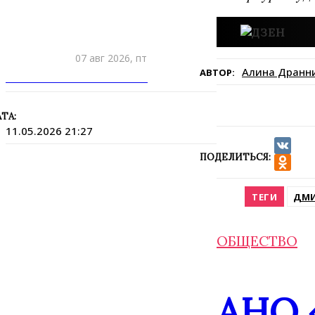
07 авг 2026, пт
Алина Дранн
АВТОР:
ПРИШЛИТЕ НОВОСТЬ
ТА:
11.05.2026 21:27
ПОДЕЛИТЬСЯ:
VK
Odnokla
ТЕГИ
ДМИ
ОБЩЕСТВО
АНО 