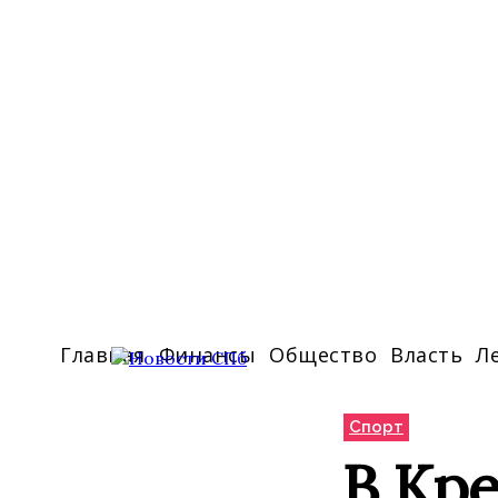
Главная
Финансы
Общество
Власть
Л
Спорт
В Кре