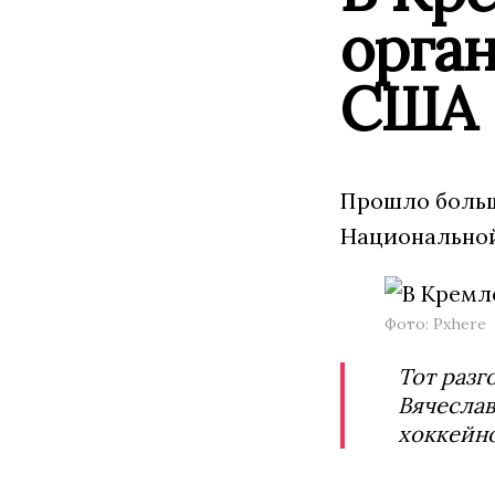
орган
США
Прошло больш
Национальной
Фото: Pxhere
Тот разг
Вячеслав
хоккейно