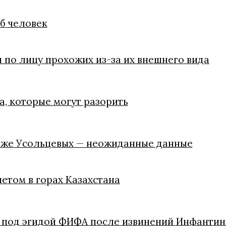
иб человек
 по лицу прохожих из-за их внешнего вида
, которые могут разорить
паже Усольцевых — неожиданные данные
летом в горах Казахстана
в под эгидой ФИФА после извинений Инфантин