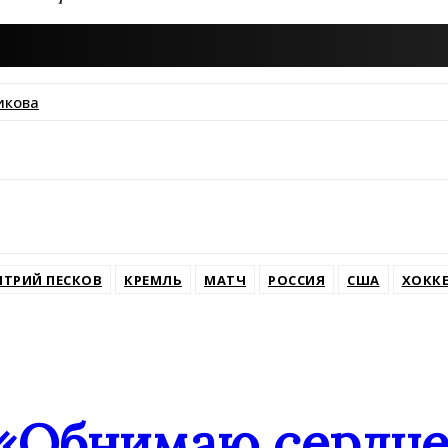
икова
ssniki
ТРИЙ ПЕСКОВ
КРЕМЛЬ
МАТЧ
РОССИЯ
США
ХОКК
«Обнимаю сердцем