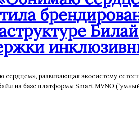
стила брендирова
аструктуре Билай
ержки инклюзивн
 сердцем», развивающая экосистему естест
йл на базе платформы Smart MVNO (“умный”