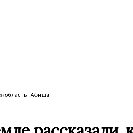
енобласть
Афиша
мле рассказали, 