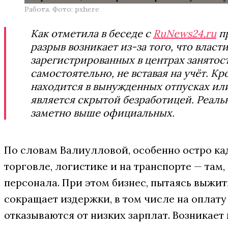
Работа. Фото: pxhere
Как отметила в беседе с
RuNews24.ru
пр
разрыв возникает из-за того, что вла
зарегистрированных в центрах занятос
самостоятельно, не вставая на учёт. К
находится в вынужденных отпусках или
является скрытой безработицей. Реаль
заметно выше официальных.
По словам Валиулловой, особенно остро к
торговле, логистике и на транспорте — там
персонала. При этом бизнес, пытаясь выжит
сокращает издержки, в том числе на оплату
отказываются от низких зарплат. Возника