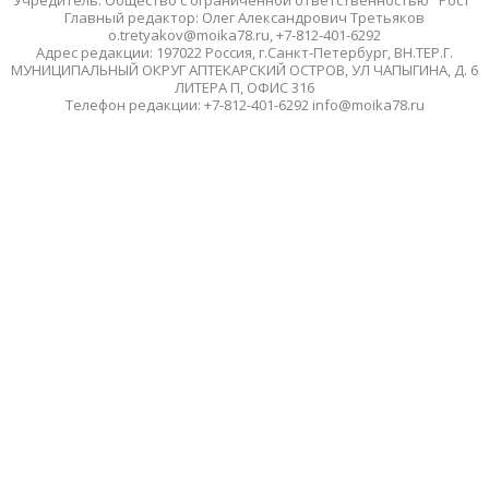
Учредитель: Общество с ограниченной ответственностью "Рост"
Главный редактор: Олег Александрович Третьяков
o.tretyakov@moika78.ru, +7-812-401-6292
Адрес редакции: 197022 Россия, г.Санкт-Петербург, ВН.ТЕР.Г.
МУНИЦИПАЛЬНЫЙ ОКРУГ АПТЕКАРСКИЙ ОСТРОВ, УЛ ЧАПЫГИНА, Д. 6
ЛИТЕРА П, ОФИС 316
Телефон редакции: +7-812-401-6292 info@moika78.ru