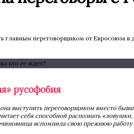
ь главным переговорщиком от Евросоюза в д
ая» русофобия
ли она выступить переговорщиком вместо быв
считает себя способной распознать «ловушки,
очиновница вспомнила свою прежнюю работу 