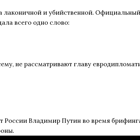
а лаконичной и убийственной. Официальный
ала всего одно слово:
всему, не рассматривают главу евродипломат
т России Владимир Путин во время брифинга
роны.