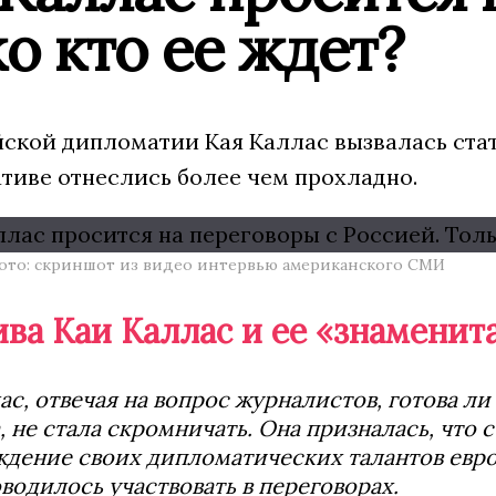
о кто ее ждет?
йской дипломатии Кая Каллас вызвалась стат
ативе отнеслись более чем прохладно.
Фото: скриншот из видео интервью американского СМИ
ва Каи Каллас и ее «знаменит
ас, отвечая на вопрос журналистов, готова 
 не стала скромничать. Она призналась, что 
ждение своих дипломатических талантов евр
водилось участвовать в переговорах.