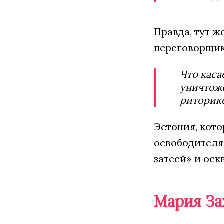
Правда, тут ж
переговорщик,
Что каса
уничтоже
риторик
Эстония, кото
освободителям
затеей» и ос
Мария За