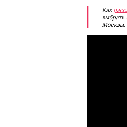
Как
расс
выбрать 
Москвы.