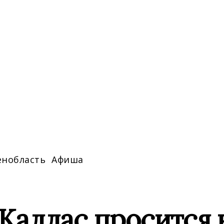
енобласть
Афиша
Каллас просится 