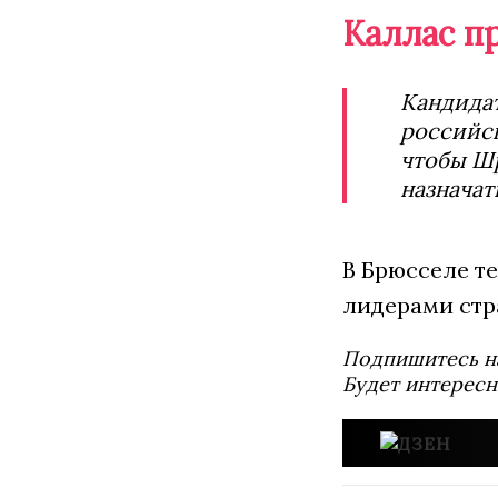
Каллас п
Кандидат
российск
чтобы Шр
назначат
В Брюсселе те
лидерами стра
Подпишитесь н
Будет интересн