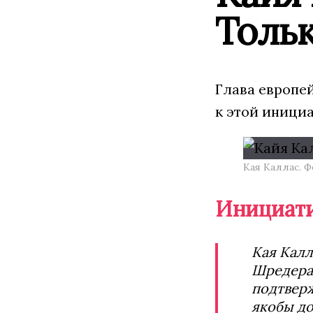
Тольк
Глава европе
к этой иници
Кая Каллас. 
Инициати
Кая Калл
Шредера,
подтвер
якобы до