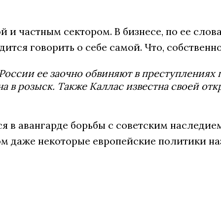
й и частным сектором. В бизнесе, по ее сло
ится говорить о себе самой. Что, собственно
 России ее заочно обвиняют в преступлениях 
а в розыск. Также Каллас известна своей от
ся в авангарде борьбы с советским наследие
этом даже некоторые европейские политики н