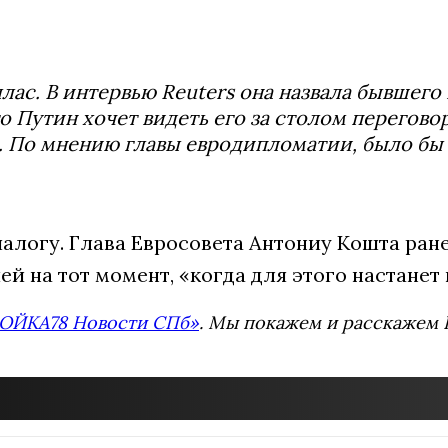
лас. В интервью Reuters она назвала бывшег
о Путин хочет видеть его за столом перегов
». По мнению главы евродипломатии, было бы
логу. Глава Евросовета Антониу Кошта ранее
й на тот момент, «когда для этого настане
ОЙКА78 Новости СПб»
. Мы покажем и расскажем В