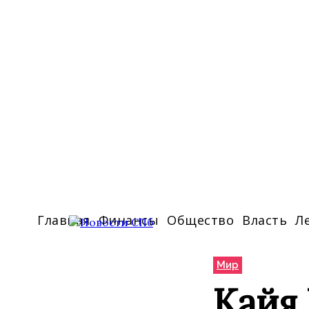
Главная
Финансы
Общество
Власть
Л
Мир
Кайя 