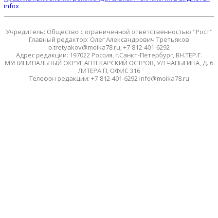
infox
Учредитель: Общество с ограниченной ответственностью "Рост"
Главный редактор: Олег Александрович Третьяков
o.tretyakov@moika78.ru, +7-812-401-6292
Адрес редакции: 197022 Россия, г.Санкт-Петербург, ВН.ТЕР.Г.
МУНИЦИПАЛЬНЫЙ ОКРУГ АПТЕКАРСКИЙ ОСТРОВ, УЛ ЧАПЫГИНА, Д. 6
ЛИТЕРА П, ОФИС 316
Телефон редакции: +7-812-401-6292 info@moika78.ru