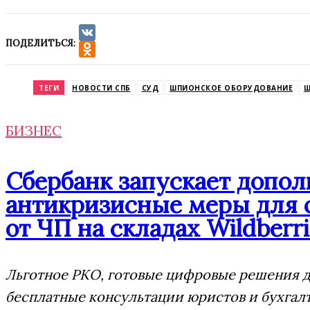
ПОДЕЛИТЬСЯ:
VK
Odnoklassniki
ТЕГИ
НОВОСТИ СПБ
СУД
ШПИОНСКОЕ ОБОРУДОВАНИЕ
Ш
БИЗНЕС
Сбербанк запускает допо
антикризисные меры для 
от ЧП на складах Wildberri
Льготное РКО, готовые цифровые решения дл
бесплатные консультации юристов и бухгал