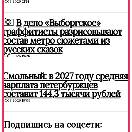
07.08.2026 21:14
В депо «Выборгское»
граффитисты разрисовывают
состав метро сюжетами из
русских сказок
07.08.2026 19:26
Смольный: в 2027 году средняя
зарплата петербуржцев
составит 144,3 тысячи рублей
07.08.2026 19:06
Подпишись на соцсети: