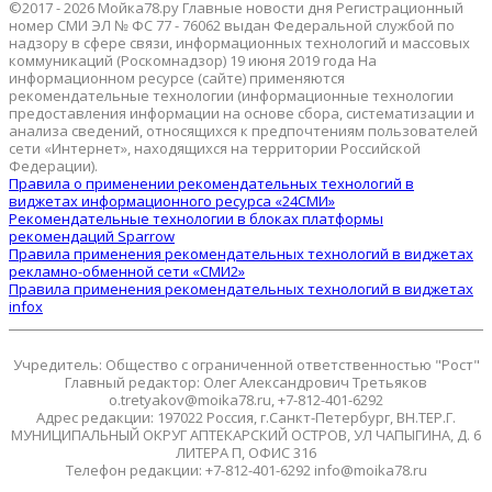
©2017 - 2026 Мойка78.ру Главные новости дня Регистрационный
номер СМИ ЭЛ № ФС 77 - 76062 выдан Федеральной службой по
надзору в сфере связи, информационных технологий и массовых
коммуникаций (Роскомнадзор) 19 июня 2019 года На
информационном ресурсе (сайте) применяются
рекомендательные технологии (информационные технологии
предоставления информации на основе сбора, систематизации и
анализа сведений, относящихся к предпочтениям пользователей
сети «Интернет», находящихся на территории Российской
Федерации).
Правила о применении рекомендательных технологий в
виджетах информационного ресурса «24СМИ»
Рекомендательные технологии в блоках платформы
рекомендаций Sparrow
Правила применения рекомендательных технологий в виджетах
рекламно-обменной сети «СМИ2»
Правила применения рекомендательных технологий в виджетах
infox
Учредитель: Общество с ограниченной ответственностью "Рост"
Главный редактор: Олег Александрович Третьяков
o.tretyakov@moika78.ru, +7-812-401-6292
Адрес редакции: 197022 Россия, г.Санкт-Петербург, ВН.ТЕР.Г.
МУНИЦИПАЛЬНЫЙ ОКРУГ АПТЕКАРСКИЙ ОСТРОВ, УЛ ЧАПЫГИНА, Д. 6
ЛИТЕРА П, ОФИС 316
Телефон редакции: +7-812-401-6292 info@moika78.ru