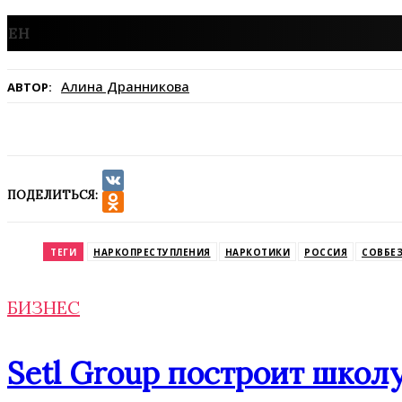
Алина Дранникова
АВТОР:
ПОДЕЛИТЬСЯ:
VK
Odnoklassniki
ТЕГИ
НАРКОПРЕСТУПЛЕНИЯ
НАРКОТИКИ
РОССИЯ
СОВБЕ
БИЗНЕС
Setl Group построит школу