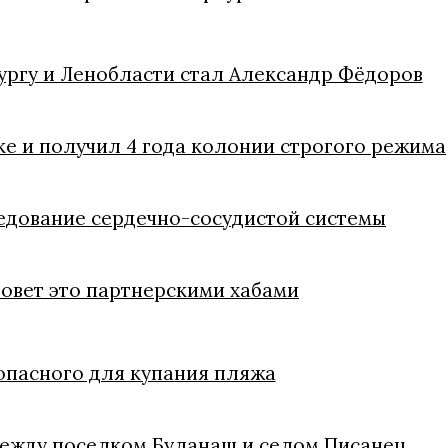
ргу и Ленобласти стал Александр Фёдоров
е и получил 4 года колонии строгого режима
едование сердечно-сосудистой системы
зовет это партнерскими хабами
зопасного для купания пляжа
между поселком Буланаш и селом Писанец