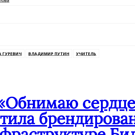
пова
ssniki
А ГУРЕВИЧ
ВЛАДИМИР ПУТИН
УЧИТЕЛЬ
«Обнимаю сердцем
стила брендирова
нфраструктуре Би