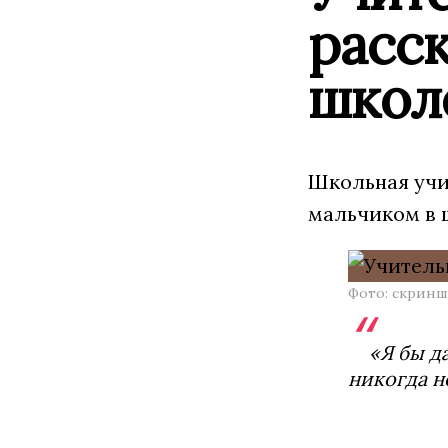
расск
школ
Школьная учи
мальчиком в 
Фото: скринш
«Я бы д
никогда н