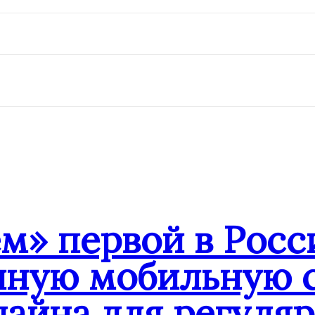
» первой в Росс
нную мобильную с
лайна для регуля