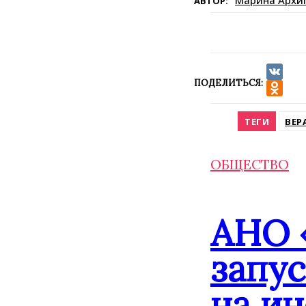
Марина Архи
АВТОР:
ПОДЕЛИТЬСЯ:
VK
Odnokla
ТЕГИ
ВЕР
ОБЩЕСТВО
АНО 
запу
на и