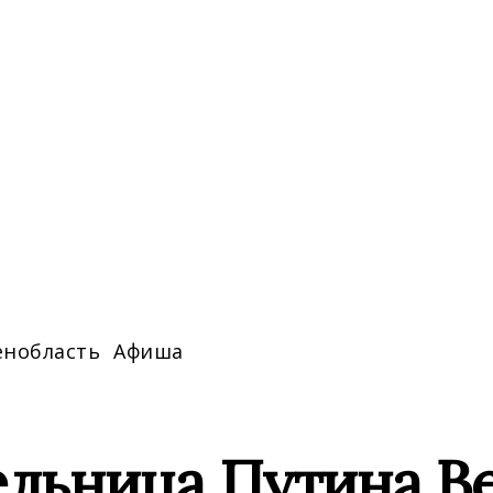
енобласть
Афиша
ельница Путина В