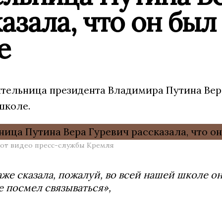
азала, что он бы
е
тельница президента Владимира Путина Вера
школе.
от видео пресс-службы Кремля
аже сказала, пожалуй, во всей нашей школе 
е посмел связываться»,