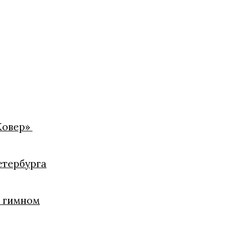
Ковер»
етербурга
и гимном