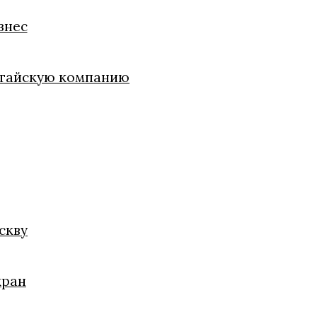
знес
китайскую компанию
скву
кран