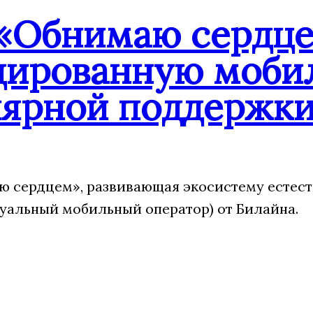
«Обнимаю сердцем
дированную мобил
лярной поддержки
 сердцем», развивающая экосистему естес
туальный мобильный оператор) от Билайна.