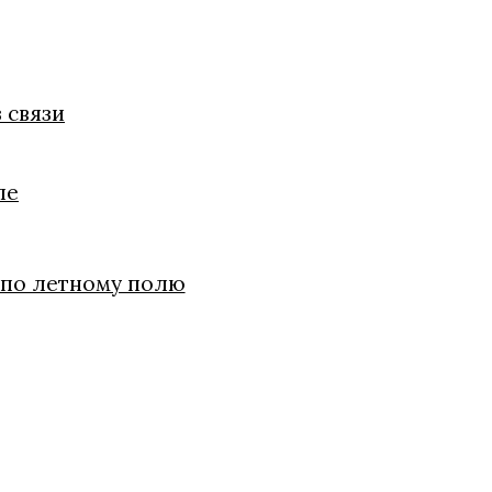
 связи
ле
 по летному полю