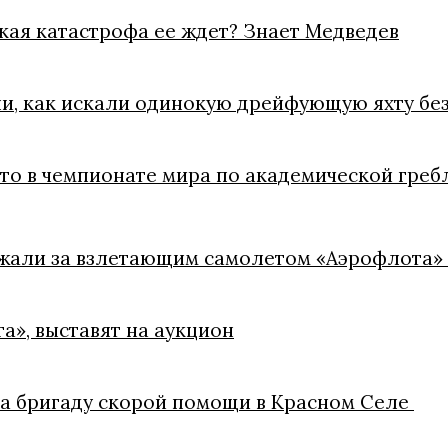
акая катастрофа ее ждет? Знает Медведев
ли, как искали одинокую дрейфующую яхту без
ото в чемпионате мира по академической греб
ежали за взлетающим самолетом «Аэрофлота»
а», выставят на аукцион
на бригаду скорой помощи в Красном Селе