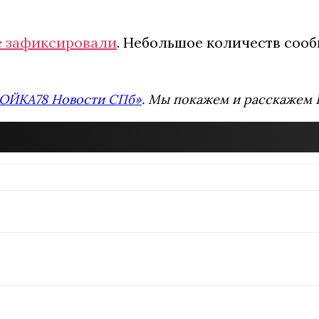
е зафиксировали
. Небольшое количеств сооб
ОЙКА78 Новости СПб»
. Мы покажем и расскажем В