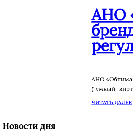
АНО 
брен
регу
АНО «Обнимаю
(“умный” вир
ЧИТАТЬ ДАЛЕЕ
Новости дня