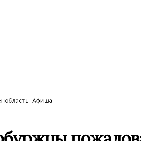
енобласть
Афиша
рбуржцы пожалов