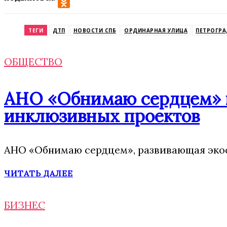
VK
Odnoklassniki
ТЕГИ
ДТП
НОВОСТИ СПБ
ОРДИНАРНАЯ УЛИЦА
ПЕТРОГРА
ОБЩЕСТВО
АНО «Обнимаю сердцем» п
инклюзивных проектов
АНО «Обнимаю сердцем», развивающая экос
ЧИТАТЬ ДАЛЕЕ
БИЗНЕС