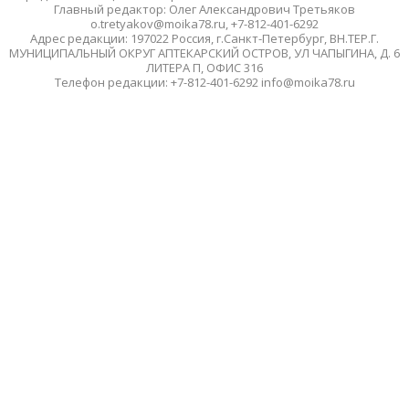
Главный редактор: Олег Александрович Третьяков
o.tretyakov@moika78.ru, +7-812-401-6292
Адрес редакции: 197022 Россия, г.Санкт-Петербург, ВН.ТЕР.Г.
МУНИЦИПАЛЬНЫЙ ОКРУГ АПТЕКАРСКИЙ ОСТРОВ, УЛ ЧАПЫГИНА, Д. 6
ЛИТЕРА П, ОФИС 316
Телефон редакции: +7-812-401-6292 info@moika78.ru