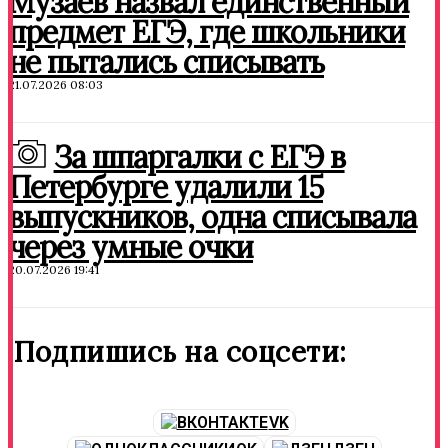
Музаев назвал единственный
предмет ЕГЭ, где школьники
не пытались списывать
21.07.2026 08:03
За шпаргалки с ЕГЭ в
Петербурге удалили 15
выпускников, одна списывала
через умные очки
20.07.2026 19:41
Подпишись на соцсети:
VK