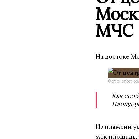
Москв
МЧС
На востоке М
Фото: стоп-к
Как соо
Площадь 
Из пламени уд
мск площадь, 