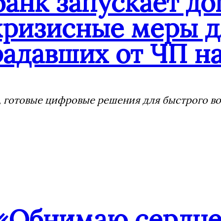
банк запускает д
кризисные меры д
адавших от ЧП на
 готовые цифровые решения для быстрого воз
«Обнимаю сердцем