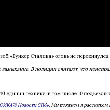
ей «Бункер Сталина» огонь не перекинулся.
 замыкание. В полиции считают, что неиспра
0 единиц техники, в том числе 10 подъемны
ОЙКА78 Новости СПб»
. Мы покажем и расскажем В