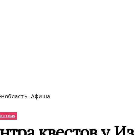
енобласть
Афиша
ествия
нтра квестов у И