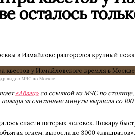
е осталось тольк
осквы в Измайлове разгорелся крупный пожар
адр видео МЧС по Москве
бщает
«Абзац»
со ссылкой на МЧС по столице, 
пожара за считанные минуты выросла со 100 
алось спасти пятерых человек. Пожару быст
объятая огнем, выросла до 3000 «квадратов».