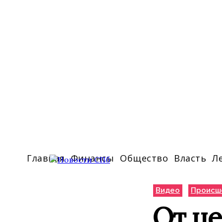
Главная
Финансы
Общество
Власть
Л
Видео
Происш
От це