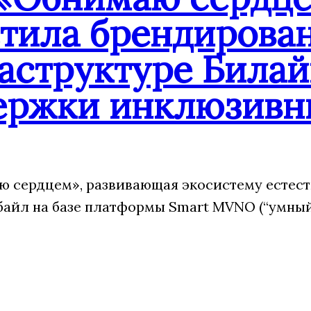
стила брендирова
аструктуре Билай
ержки инклюзивн
 сердцем», развивающая экосистему естест
йл на базе платформы Smart MVNO (“умный”