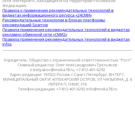
сети «Интернет», находящихся на территории Российской
Федерации).
Правила о применении рекомендательных технологий в
виджетах информационного ресурса «24СМИ»
Рекомендательные технологии в блоках платформы
рекомендаций Sparrow
Правила применения рекомендательных технологий в виджетах
рекламно-обменной сети «СМИ2»
Правила применения рекомендательных технологий в виджетах
infox
Учредитель: Общество с ограниченной ответственностью "Рост"
Главный редактор: Олег Александрович Третьяков
o.tretyakov@moika78.ru, +7-812-401-6292
Адрес редакции: 197022 Россия, г.Санкт-Петербург, ВН.ТЕР.Г.
МУНИЦИПАЛЬНЫЙ ОКРУГ АПТЕКАРСКИЙ ОСТРОВ, УЛ ЧАПЫГИНА, Д. 6
ЛИТЕРА П, ОФИС 316
Телефон редакции: +7-812-401-6292 info@moika78.ru