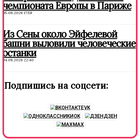
чемпионата Европы в Париже
05.08.2026 17:58
Из Сены около Эйфелевой
башни выловили человеческие
останки
04.08.2026 22:40
Подпишись на соцсети:
VK
OK
ДЗЕН
MAX