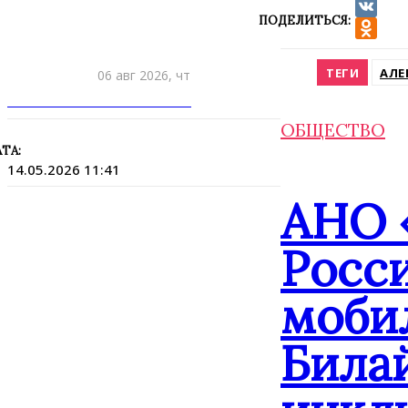
ПОДЕЛИТЬСЯ:
VK
Odnokla
ТЕГИ
АЛЕ
06 авг 2026, чт
ПРИШЛИТЕ НОВОСТЬ
ОБЩЕСТВО
ТА:
14.05.2026 11:41
АНО 
Росс
моби
Била