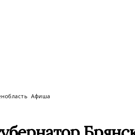
енобласть
Афиша
губернатор Брянс