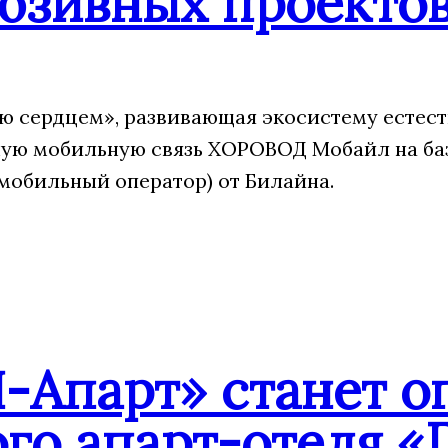
юзивных проекто
 сердцем», развивающая экосистему естест
ую мобильную связь ХОРОВОД Мобайл на ба
мобильный оператор) от Билайна.
-Апарт» станет о
го апарт-отеля «