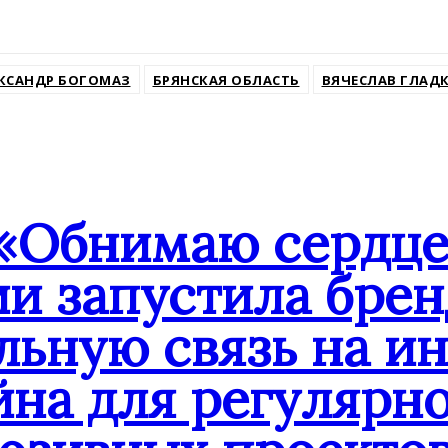
ssniki
КСАНДР БОГОМАЗ
БРЯНСКАЯ ОБЛАСТЬ
ВЯЧЕСЛАВ ГЛАД
«Обнимаю сердце
ии запустила бре
льную связь на и
йна для регулярн