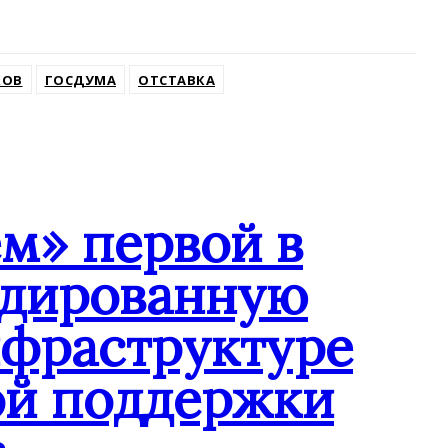
КОВ
ГОСДУМА
ОТСТАВКА
м» первой в
ндированную
нфраструктуре
ой поддержки