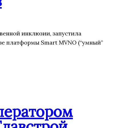
в
венной инклюзии, запустила
зе платформы Smart MVNO (“умный”
ператором
Главстрой