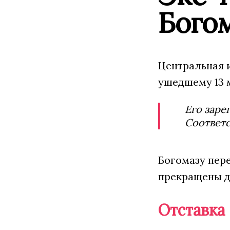
Бого
Центральная 
ушедшему 13 м
Его заре
Соответс
Богомазу пер
прекращены д
Отставка