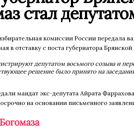
маз стал депутат
избирательная комиссии России передала ва
ая в отставку с поста губернатора Брянской
гистрируют депутатом восьмого созыва и пер
твующее решение было принято на заседании
едали мандат экс-депутата Айрата Фаррахов
осрочно на основании письменного заявлени
 Богомаза