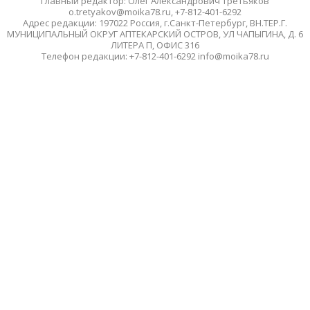
Главный редактор: Олег Александрович Третьяков
o.tretyakov@moika78.ru, +7-812-401-6292
Адрес редакции: 197022 Россия, г.Санкт-Петербург, ВН.ТЕР.Г.
МУНИЦИПАЛЬНЫЙ ОКРУГ АПТЕКАРСКИЙ ОСТРОВ, УЛ ЧАПЫГИНА, Д. 6
ЛИТЕРА П, ОФИС 316
Телефон редакции: +7-812-401-6292 info@moika78.ru