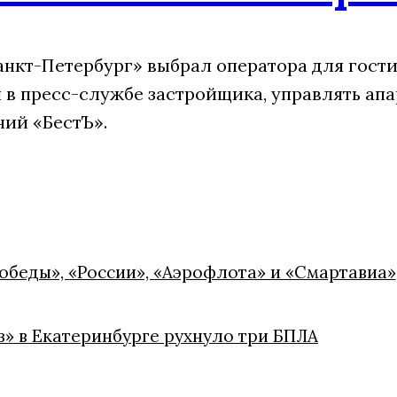
анкт-Петербург» выбрал оператора для гости
 в пресс-службе застройщика, управлять ап
ний «БестЪ».
обеды», «России», «Аэрофлота» и «Смартавиа»
» в Екатеринбурге рухнуло три БПЛА