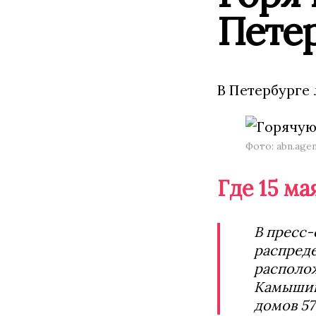
Петер
В Петербурге
Фото: abn.age
Где 15 м
В пресс-
распред
располож
Камышинс
домов 57