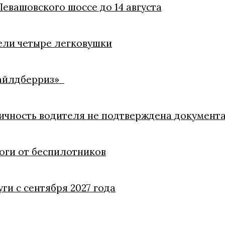
евашовского шоссе до 14 августа
ели четыре легковушки
Вайлдберриз»
личность водителя не подтверждена документ
оги от беспилотников
ги с сентября 2027 года