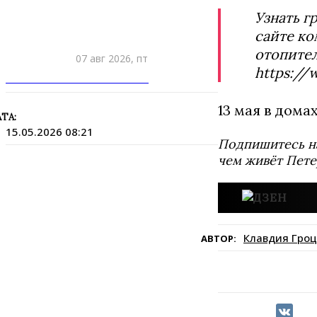
Узнать г
сайте ко
отопител
07 авг 2026, пт
https://
ПРИШЛИТЕ НОВОСТЬ
13 мая в дома
ТА:
15.05.2026 08:21
Подпишитесь н
чем живёт Пете
Клавдия Гроц
АВТОР: