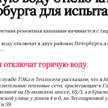
бурга для испыта
 летняя ремонтная кампания начинается с ги
ncy
ая отключат горячую воду
службе ТЭКа и Теплосети рассказали, что в 
елительные тепловые сети, прилегающие к Г
енной на Пулковском шоссе, 65/1, а в Красн
кой улице у домов 4 и 6, на Лесопарковой ул
 и 59.