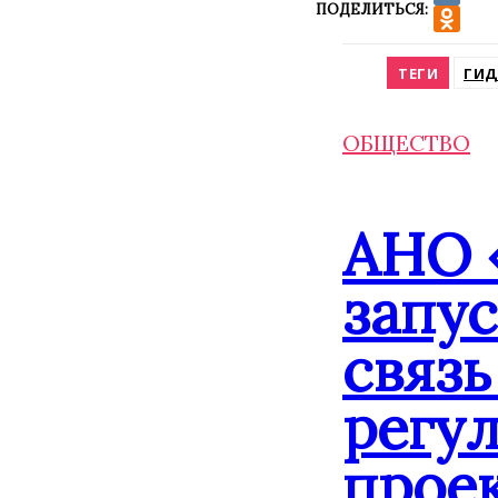
ПОДЕЛИТЬСЯ:
VK
Odnokla
ТЕГИ
ГИД
ОБЩЕСТВО
АНО 
запу
связь
регу
прое