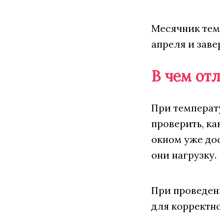
Месячник тем
апреля и зав
В чем от
При температ
проверить, ка
окном уже дос
они нагрузку.
При проведен
для корректно