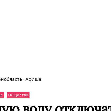
енобласть
Афиша
ас
Общество
ую воду отключат