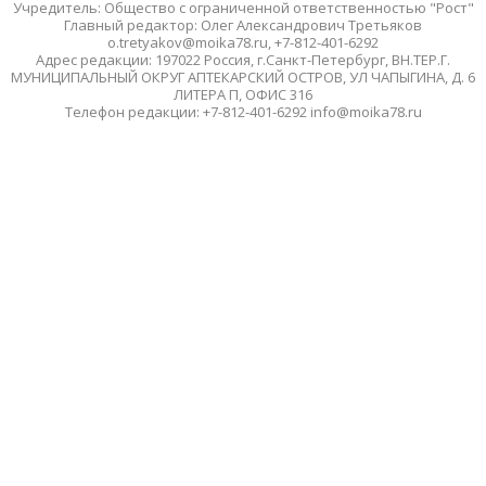
Учредитель: Общество с ограниченной ответственностью "Рост"
Главный редактор: Олег Александрович Третьяков
o.tretyakov@moika78.ru, +7-812-401-6292
Адрес редакции: 197022 Россия, г.Санкт-Петербург, ВН.ТЕР.Г.
МУНИЦИПАЛЬНЫЙ ОКРУГ АПТЕКАРСКИЙ ОСТРОВ, УЛ ЧАПЫГИНА, Д. 6
ЛИТЕРА П, ОФИС 316
Телефон редакции: +7-812-401-6292 info@moika78.ru