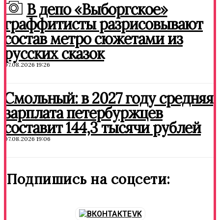
В депо «Выборгское»
граффитисты разрисовывают
состав метро сюжетами из
русских сказок
07.08.2026 19:26
Смольный: в 2027 году средняя
зарплата петербуржцев
составит 144,3 тысячи рублей
07.08.2026 19:06
Подпишись на соцсети:
VK