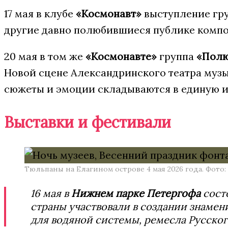
17 мая в клубе
«Космонавт»
выступление гр
другие давно полюбившиеся публике композ
20 мая в том же
«Космонавте»
группа
«Полю
Новой сцене Александринского театра музы
сюжеты и эмоции складываются в единую 
Выставки и фестивали
Тюльпаны на Елагином острове 4 мая 2026 года. Фото:
16 мая в
Нижнем парке Петергофа
сост
страны участвовали в создании знамен
для водяной системы, ремесла Русског