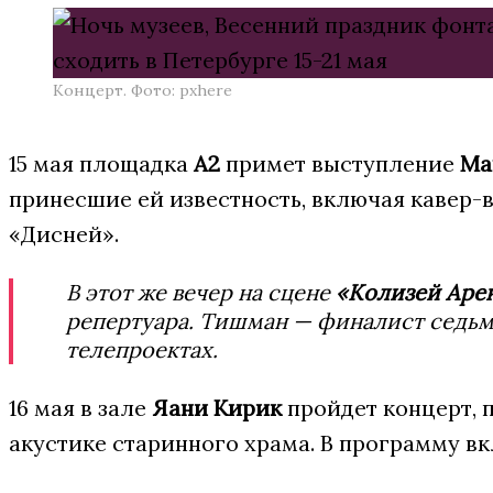
Концерт. Фото: pxhere
15 мая площадка
А2
примет выступление
Mar
принесшие ей известность, включая кавер-
«Дисней».
В этот же вечер на сцене
«Колизей Аре
репертуара. Тишман — финалист седьмо
телепроектах.
16 мая в зале
Яани Кирик
пройдет концерт, 
акустике старинного храма. В программу вк