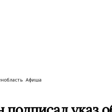
енобласть
Афиша
н подписал указ 