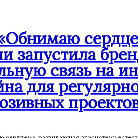
«Обнимаю сердце
ии запустила бре
льную связь на и
йна для регулярн
юзивных проекто
 сердцем», развивающая экосистему естест