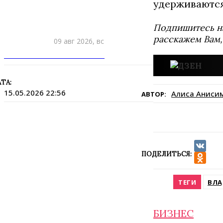
удерживаются
Подпишитесь н
расскажем Вам,
09 авг 2026, вс
ПРИШЛИТЕ НОВОСТЬ
ТА:
15.05.2026 22:56
Алиса Аниси
АВТОР:
ПОДЕЛИТЬСЯ:
VK
Odnokla
ТЕГИ
ВЛА
БИЗНЕС