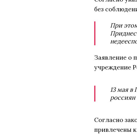
без соблюдени
При это
Приднест
недееспо
Заявление о 
учреждение Р
13 мая в
россиян 
Согласно зак
привлечены к