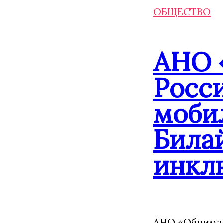
ОБЩЕСТВО
АНО 
Росс
моби
Била
инкл
АНО «Обнимаю