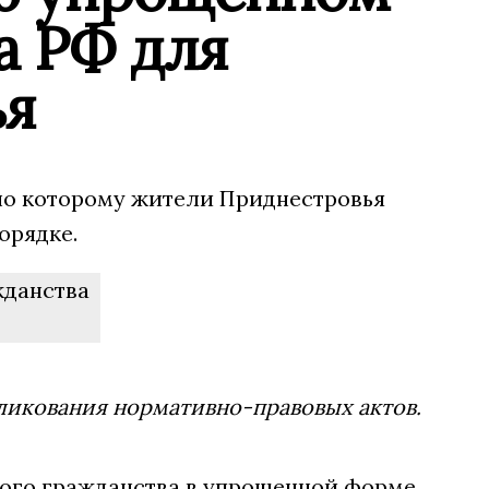
а РФ для
ья
но которому жители Приднестровья
орядке.
ликования нормативно-правовых актов.
кого гражданства в упрощенной форме,