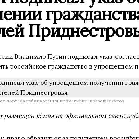
чении гражданств
лей Приднестров
ссии Владимир Путин подписал указ, соглас
ить российское гражданство в упрощенном п
от портала публикования нормативно-правовых актов
 размещен 15 мая на официальном сайте пуб
зу, право обратиться за получением российс