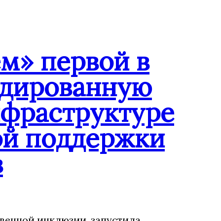
м» первой в
ндированную
нфраструктуре
ой поддержки
в
венной инклюзии, запустила