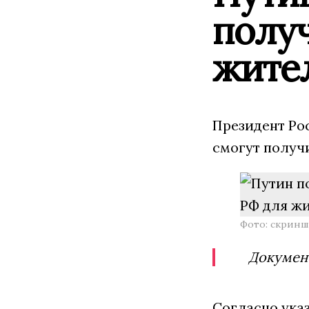
полу
жите
Президент Ро
смогут получ
Фото: скринш
Документ
Согласно ука