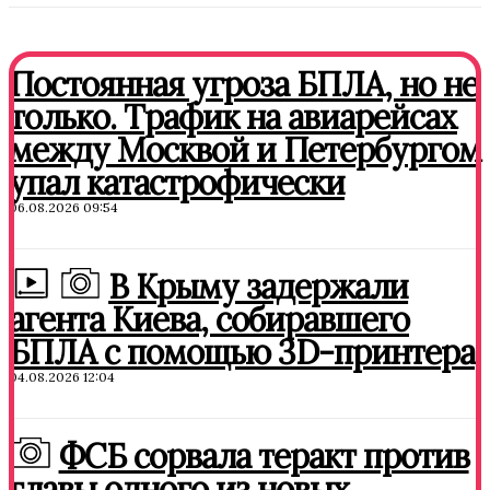
Постоянная угроза БПЛА, но не
только. Трафик на авиарейсах
между Москвой и Петербургом
упал катастрофически
06.08.2026 09:54
В Крыму задержали
агента Киева, собиравшего
БПЛА с помощью 3D-принтера
04.08.2026 12:04
ФСБ сорвала теракт против
главы одного из новых