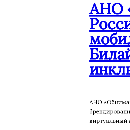
АНО 
Росс
моби
Била
инкл
АНО «Обнимаю
брендированн
виртуальный 