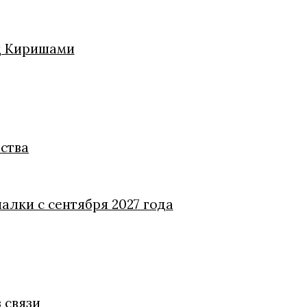
од Киришами
ства
алки с сентября 2027 года
 связи