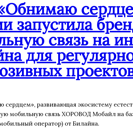
«Обнимаю сердце
ии запустила бре
льную связь на и
йна для регулярн
юзивных проекто
 сердцем», развивающая экосистему естест
ую мобильную связь ХОРОВОД Мобайл на ба
мобильный оператор) от Билайна.