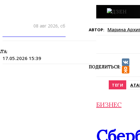
08 авг 2026, сб
Марина Архи
АВТОР:
ПРИШЛИТЕ НОВОСТЬ
ТА:
17.05.2026 15:39
ПОДЕЛИТЬСЯ:
VK
Odnokla
ТЕГИ
АТА
БИЗНЕС
Сбер