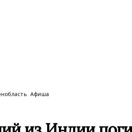
енобласть
Афиша
ий из Индии поги