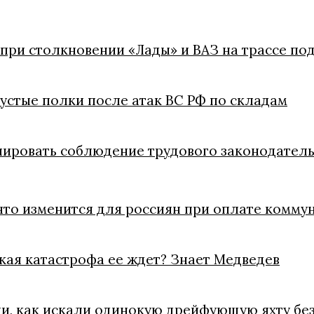
 при столкновении «Лады» и ВАЗ на трассе п
пустые полки после атак ВС РФ по складам
лировать соблюдение трудового законодатель
что изменится для россиян при оплате коммун
акая катастрофа ее ждет? Знает Медведев
ли, как искали одинокую дрейфующую яхту без