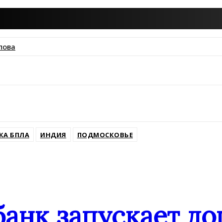
пова
ssniki
КА БПЛА
ИНДИЯ
ПОДМОСКОВЬЕ
банк запускает д