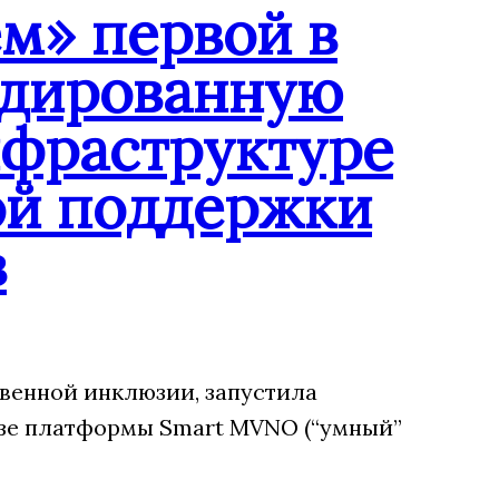
м» первой в
ндированную
нфраструктуре
ой поддержки
в
венной инклюзии, запустила
зе платформы Smart MVNO (“умный”