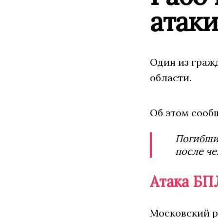
атаки
Один из гражд
области.
Об этом сооб
Погибший
после че
Атака БП
Московский ре