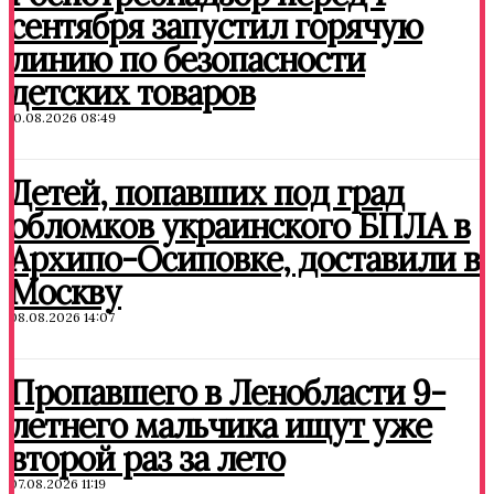
сентября запустил горячую
линию по безопасности
детских товаров
10.08.2026 08:49
Детей, попавших под град
обломков украинского БПЛА в
Архипо-Осиповке, доставили в
Москву
08.08.2026 14:07
Пропавшего в Ленобласти 9-
летнего мальчика ищут уже
второй раз за лето
07.08.2026 11:19