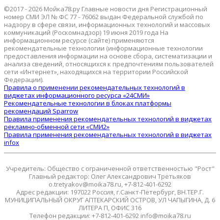
©2017 - 2026 Мойка78.ру Главные новости дня Регистрационный
номер СМИ ЭЛ № ФС 77 - 76062 выдан Федеральной службой по
надзору в сфере связи, информационных технологий и массовых
коммуникаций (Роскомнадзор) 19 июня 2019 года На
информационном ресурсе (сайте) применяются
рекомендательные технологии (информационные технологии
предоставления информации на основе сбора, систематизации и
анализа сведений, относящихся к предпочтениям пользователей
сети «Интернет», находящихся на территории Российской
Федерации).
Правила о применении рекомендательных технологий в
виджетах информационного ресурса «24СМИ»
Рекомендательные технологии в блоках платформы
рекомендаций Sparrow
Правила применения рекомендательных технологий в виджетах
рекламно-обменной сети «СМИ2»
Правила применения рекомендательных технологий в виджетах
infox
Учредитель: Общество с ограниченной ответственностью "Рост"
Главный редактор: Олег Александрович Третьяков
o.tretyakov@moika78.ru, +7-812-401-6292
Адрес редакции: 197022 Россия, г.Санкт-Петербург, ВН.ТЕР.Г.
МУНИЦИПАЛЬНЫЙ ОКРУГ АПТЕКАРСКИЙ ОСТРОВ, УЛ ЧАПЫГИНА, Д. 6
ЛИТЕРА П, ОФИС 316
Телефон редакции: +7-812-401-6292 info@moika78.ru