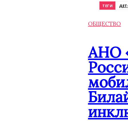
ТЕГИ
ДЕТ
ОБЩЕСТВО
АНО 
Росс
моби
Била
инкл