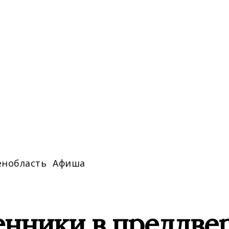
енобласть
Афиша
нники в преддвер