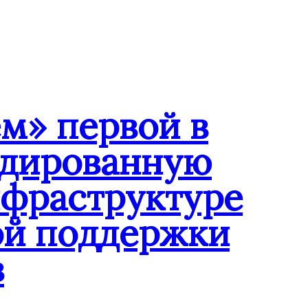
м» первой в
ндированную
нфраструктуре
ой поддержки
в