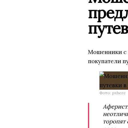
пред
путев
Мошенники с 
покупатели пу
Фото: pxhere
Аферисты
неотличи
торопят 