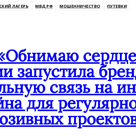
СКИЙ ЛАГЕРЬ
МВД РФ
МОШЕННИЧЕСТВО
ПУТЕВКИ
«Обнимаю сердце
ии запустила бре
льную связь на и
йна для регулярн
юзивных проекто