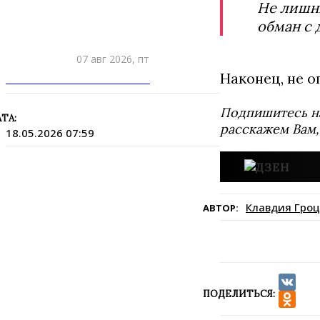
Не лишни
обман с 
07 авг 2026, пт
Наконец, не о
ПРИШЛИТЕ НОВОСТЬ
Подпишитесь н
ТА:
расскажем Вам,
18.05.2026 07:59
Клавдия Гроц
АВТОР:
ПОДЕЛИТЬСЯ:
VK
Odnokla