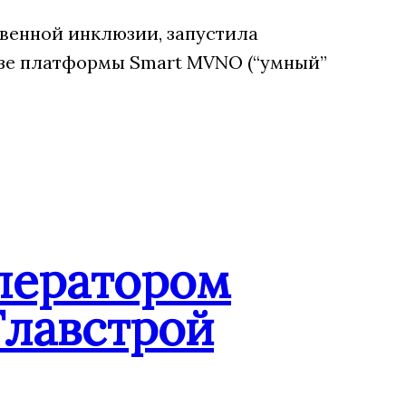
венной инклюзии, запустила
зе платформы Smart MVNO (“умный”
ператором
Главстрой