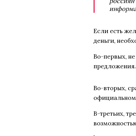
россиян 
информа
Если есть жел
деньги, необ
Во-первых, не
предложения. 
Во-вторых, с
официальному
В-третьих, тр
возможностью