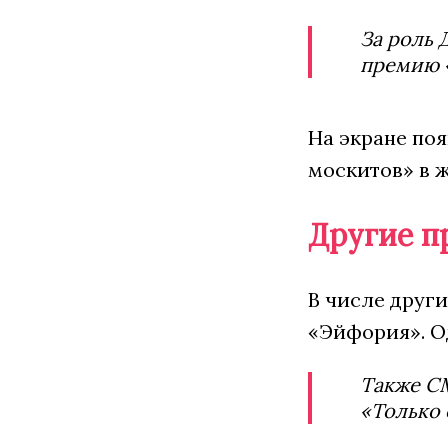
За роль 
премию 
На экране по
москитов» в ж
Другие п
В числе друг
«Эйфория». О
Также СМ
«Только 