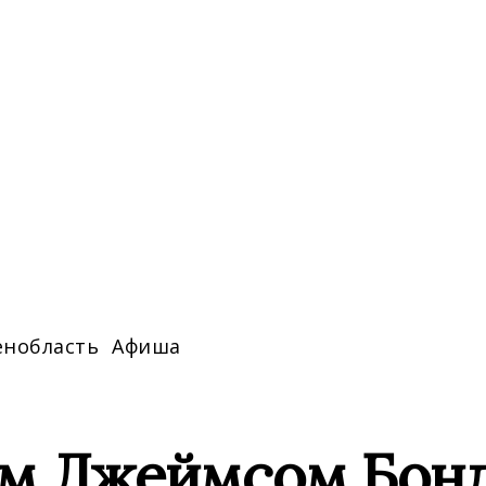
енобласть
Афиша
м Джеймсом Бонд