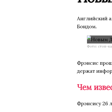
Английский а
Бондом.
Фото: стоп-к
Фрэнсис проше
держат информ
Чем изве
Фрэнсису 26 л