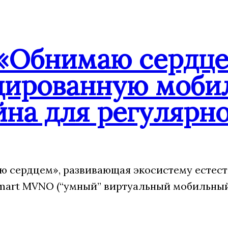
«Обнимаю сердцем
дированную мобил
йна для регулярн
 сердцем», развивающая экосистему естест
art MVNO (“умный” виртуальный мобильный 