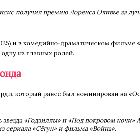
энсис получил премию Лоренса Оливье за лу
025) и в комедийно-драматическом фильме «
 одну из главных ролей.
Бонда
орди, который ранее был номинирован на «О
ь звезда «Годзиллы» и «Под покровом ночи» 
з сериала «Сёгун» и фильма «Война».