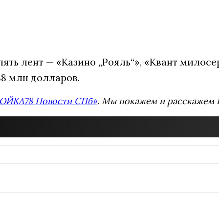
ять лент — «Казино „Рояль“», «Квант милосер
88 млн долларов.
ОЙКА78 Новости СПб»
. Мы покажем и расскажем В