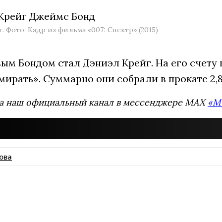
 Фото: Кадр из фильма «007: Спектр» (2015)
м Бондом стал Дэниэл Крейг. На его счету п
мирать». Суммарно они собрали в прокате 2,
а наш официальный канал в мессенджере MAX
«М
ова