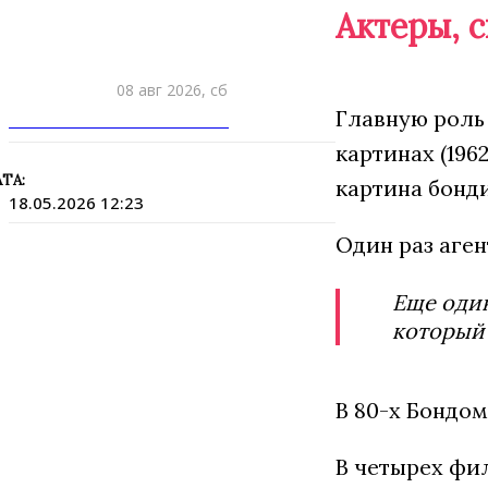
Актеры, 
08 авг 2026, сб
Главную роль
ПРИШЛИТЕ НОВОСТЬ
картинах (196
ТА:
картина бонди
18.05.2026 12:23
Один раз аген
Еще один
который
В 80-х Бондом
В четырех фил