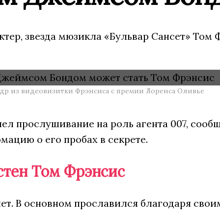
ктер, звезда мюзикла «Бульвар Сансет» Том 
адр из видеовизитки Фрэнсиса с премии Лоренса Оливье
л прослушивание на роль агента 007, сообщ
ацию о его пробах в секрете.
стен Том Фрэнсис
ет. В основном прославился благодаря своим