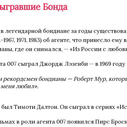
сыгравшие Бонда
 в легендарной бондиане за годы существов
2–1967, 1971, 1983) об агенте, что принесло 
аны, где он снимался, — «Из России с любовь
та 007 сыграл Джордж Лэзенби — в 1969 году
 рекордсмен бондианы — Роберт Мур, которы
 меня любил».
 был Тимоти Далтон. Он сыграл в сериях «Искр
ьмах в роли агента 007 появился Пирс Бросн