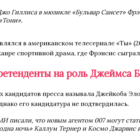
Джо Гиллиса в мюзикле «Бульвар Сансет» Фр
«Тони».
являлся в американском телесериале «Ты» (2
анре спортивной драма, где Фрэнсис сыграл
ретенденты на роль Джеймса 
их кандидатов пресса называла Джейкоба Эл
днако его кандидатура не подтвердилась.
И писали, что новым агентом 007 могут стат
одна ночь» Каллум Тернер и Космо Джарвис и