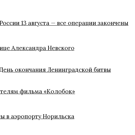
России 13 августа — все операции закончены
лице Александра Невского
 День окончания Ленинградской битвы
дателям фильма «Колобок»
сы в аэропорту Норильска