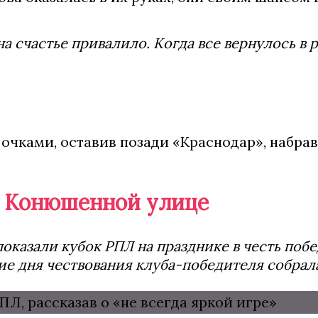
она счастье привалило. Когда все вернулось в
чками, оставив позади «Краснодар», набрав
й Конюшенной улице
показали кубок РПЛ на празднике в честь поб
е дня чествования клуба-победителя собрала