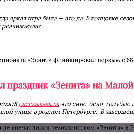
гда яркая игра была — это да. В концовке сез
 реализовала»,
мпионата «Зенит» финишировал первым с 68 о
л праздник «Зенита» на Мало
ойка78
рассказывала
, что сине-бело-голубые 
ой улице в родном Петербурге. В завершени