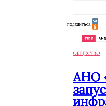
ПОДЕЛИТЬСЯ:
VK
Odnokla
ТЕГИ
АНД
ОБЩЕСТВО
АНО 
запу
инфр