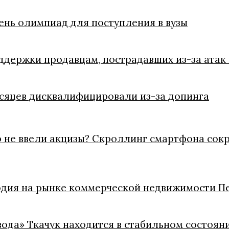
ень олимпиад для поступления в вузы
держки продавцам, пострадавших из-за атак
есяцев дисквалифицировали из-за допинга
 не ввели акцизы? Скроллинг смартфона сокра
одия на рынке коммерческой недвижимости П
вода» Ткачук находится в стабильном состоян