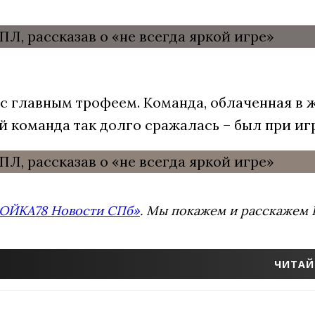
с главным трофеем. Команда, облаченная в 
ый команда так долго сражалась – был при иг
ОЙКА78 Новости СПб»
. Мы покажем и расскажем В
ЧИТАЙ