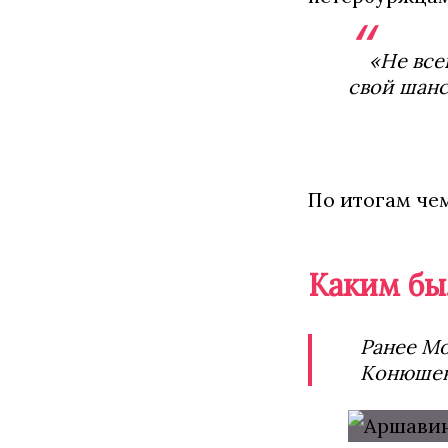
«Не все
свой шанс
По итогам че
Каким бы
Ранее М
Конюшенн