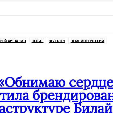
ssniki
РЕЙ АРШАВИН
ЗЕНИТ
ФУТБОЛ
ЧЕМПИОН РОССИИ
«Обнимаю сердцем
стила брендирова
аструктуре Билай