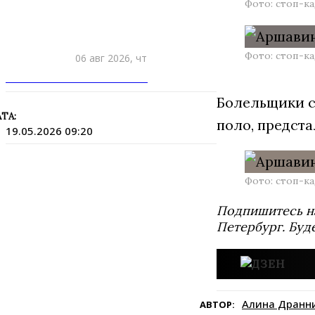
Фото: стоп-к
Фото: стоп-к
06 авг 2026, чт
ПРИШЛИТЕ НОВОСТЬ
Болельщики с
ТА:
поло, предста
19.05.2026 09:20
Фото: стоп-к
Подпишитесь н
Петербург. Буд
Алина Дранн
АВТОР: