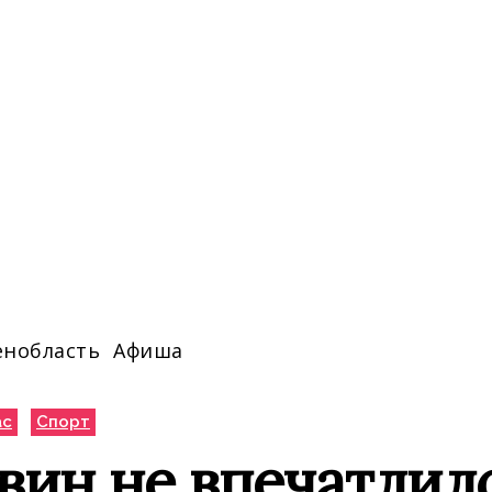
енобласть
Афиша
ас
Спорт
вин не впечатлил