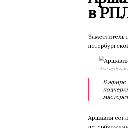
в РПЛ
Заместитель 
петербургско
Экс-футболис
В эфире 
подчеркн
мастерст
Аршавин согла
петербуржцам 