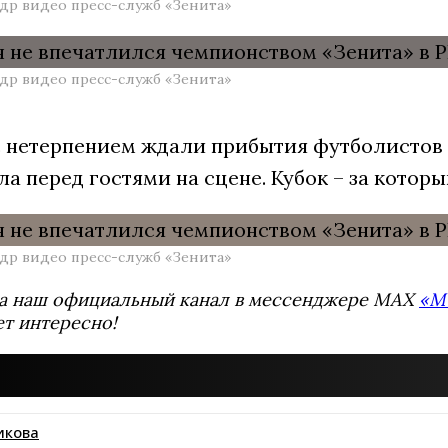
адр видео пресс-служб «Зенита»
адр видео пресс-служб «Зенита»
 нетерпением ждали прибытия футболистов 
ла перед гостями на сцене. Кубок – за котор
адр видео пресс-служб «Зенита»
а наш официальный канал в мессенджере MAX
«М
ет интересно!
икова