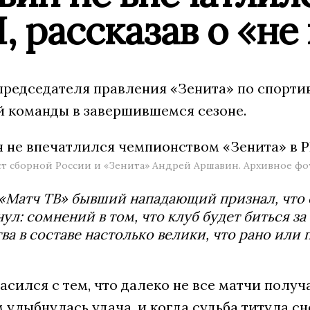
, рассказав о «не
председателя правления «Зенита» по спорт
й команды в завершившемся сезоне.
т сборной России и «Зенита» Андрей Аршавин. Архивное фото
«Матч ТВ» бывший нападающий признал, что 
ул: сомнений в том, что клуб будет биться за 
ва в составе настолько велики, что рано или
сился с тем, что далеко не все матчи полу
улыбнулась удача, и когда судьба титула сн