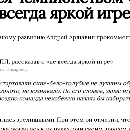
 всегда яркой игр
ивному развитию Андрей Аршавин прокомме
: abn.agency
стартовали сине-бело-голубые не лучшим об
золото, не возникало. По его словам, запас и
 поздно команда неизбежно начала бы набирать
чались зрелищными. При этом он отметил, чт
ова оказалась в их руках, они своим шансом 