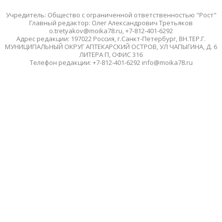
Учредитель: Общество с ограниченной ответственностью "Рост"
Главный редактор: Олег Александрович Третьяков
o.tretyakov@moika78.ru, +7-812-401-6292
Адрес редакции: 197022 Россия, г.Санкт-Петербург, ВН.ТЕР.Г.
МУНИЦИПАЛЬНЫЙ ОКРУГ АПТЕКАРСКИЙ ОСТРОВ, УЛ ЧАПЫГИНА, Д. 6
ЛИТЕРА П, ОФИС 316
Телефон редакции: +7-812-401-6292 info@moika78.ru