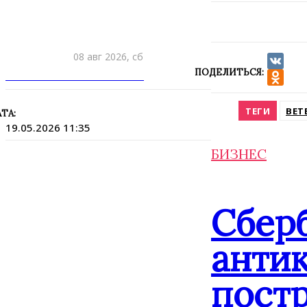
08 авг 2026, сб
ПОДЕЛИТЬСЯ:
ПРИШЛИТЕ НОВОСТЬ
VK
Odnokla
ТЕГИ
ВЕТ
ТА:
19.05.2026 11:35
БИЗНЕС
Сбер
анти
постр