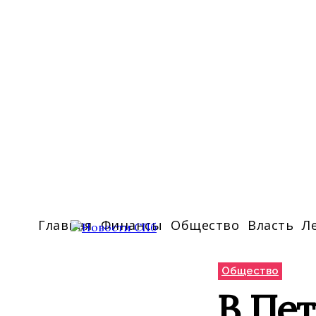
Главная
Финансы
Общество
Власть
Л
Общество
В Пе