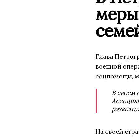
меры
семе
Глава Петрог
военной опер
соцпомощи, м
В своем 
Ассоциац
развитии
На своей стра