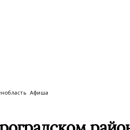
енобласть
Афиша
троградском райо