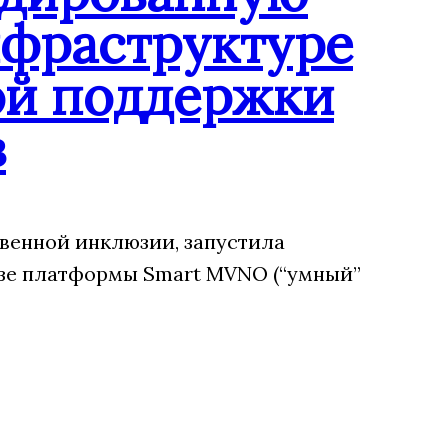
нфраструктуре
ой поддержки
в
венной инклюзии, запустила
зе платформы Smart MVNO (“умный”