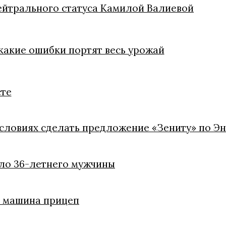
ейтрального статуса Камилой Валиевой
 какие ошибки портят весь урожай
сте
условиях сделать предложение «Зениту» по Э
ело 36-летнего мужчины
ли машина прицеп