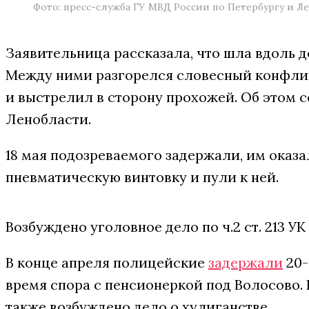
Фото: пресс-служба ГУ МВД России по Петербургу и Л
Заявительница рассказала, что шла вдоль д
Между ними разгорелся словесный конфлик
и выстрелил в сторону прохожей. Об этом 
Ленобласти.
18 мая подозреваемого задержали, им оказа
пневматическую винтовку и пули к ней.
Возбуждено уголовное дело по ч.2 ст. 213 УК
В конце апреля полицейские
задержали
20-
время спора с пенсионеркой под Волосово.
также возбуждено дело о хулиганстве.