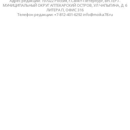
Адрес редакции: 197022 Россия, г.Санкт-Петербург, ВН.ТЕР.Г.
МУНИЦИПАЛЬНЫЙ ОКРУГ АПТЕКАРСКИЙ ОСТРОВ, УЛ ЧАПЫГИНА, Д. 6
ЛИТЕРА П, ОФИС 316
Телефон редакции: +7-812-401-6292 info@moika78.ru