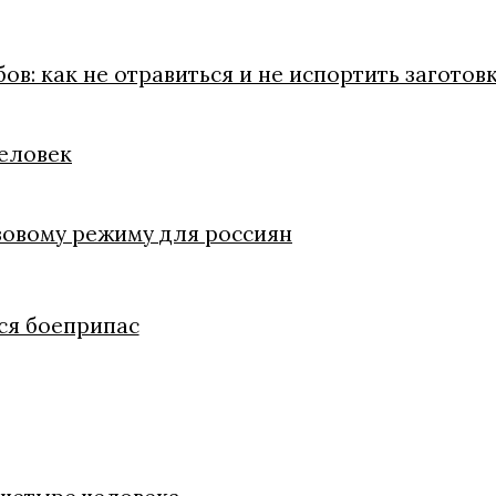
в: как не отравиться и не испортить заготов
человек
зовому режиму для россиян
ся боеприпас