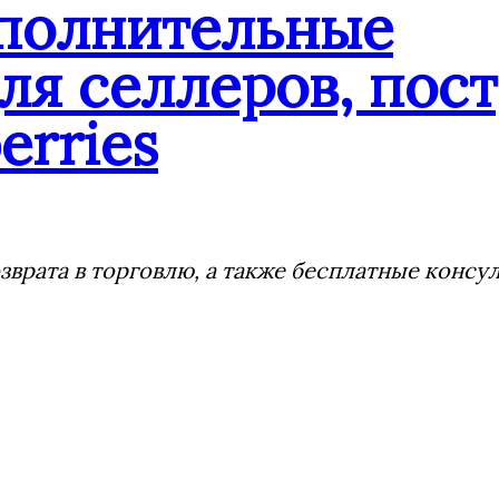
ополнительные
ля селлеров, пос
erries
врата в торговлю, а также бесплатные консу