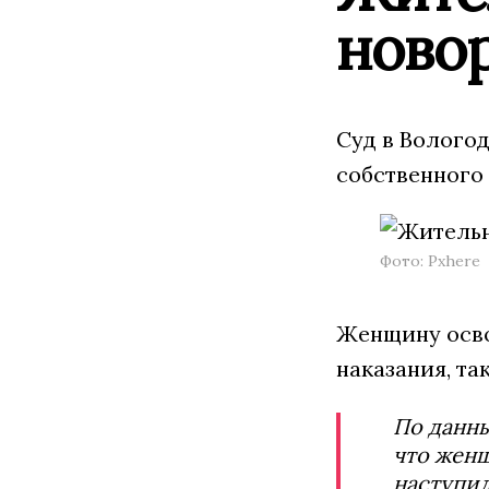
новор
Суд в Волого
собственного
Фото: Pxhere
Женщину осво
наказания, та
По данны
что женщ
наступил