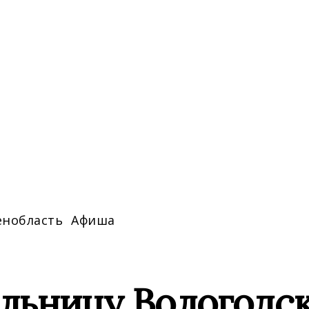
енобласть
Афиша
льницу Вологодск