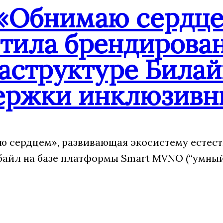
«Обнимаю сердцем
стила брендирова
аструктуре Билай
ержки инклюзивн
 сердцем», развивающая экосистему естест
йл на базе платформы Smart MVNO (“умный”