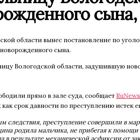
ожденного сына, 
дской области вынес постановление по угол
 новорожденного сына.
бодили прямо в зале суда, сообщает
RuNews
к как срок давности по преступлению истек е
м следствия, преступление совершили в март
ина родила мальчика, не прибегая к помощи 
а в результате механической асфиксии от зак