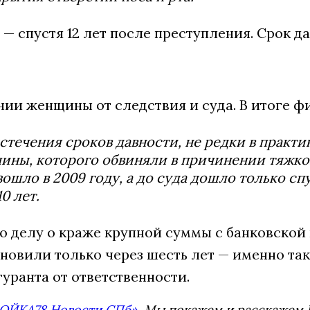
 — спустя 12 лет после преступления. Срок д
нии женщины от следствия и суда. В итоге ф
течения сроков давности, не редки в практик
ины, которого обвиняли в причинении тяжко
ло в 2009 году, а до суда дошло только спус
0 лет.
о делу о краже крупной суммы с банковской
новили только через шесть лет — именно та
уранта от ответственности.
ОЙКА78 Новости СПб»
. Мы покажем и расскажем В