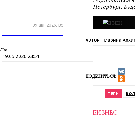
Петербург. Буд
09 авг 2026, вс
ПРИШЛИТЕ НОВОСТЬ
Марина Архи
АВТОР:
ТА:
19.05.2026 23:51
ПОДЕЛИТЬСЯ:
VK
Odnokla
ТЕГИ
ВОЛ
БИЗНЕС