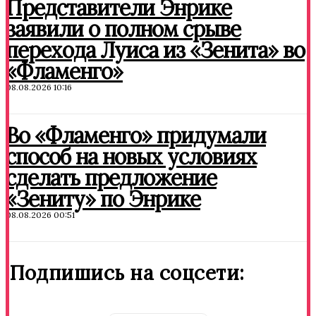
Представители Энрике
заявили о полном срыве
перехода Луиса из «Зенита» во
«Фламенго»
08.08.2026 10:16
Во «Фламенго» придумали
способ на новых условиях
сделать предложение
«Зениту» по Энрике
08.08.2026 00:51
Подпишись на соцсети: