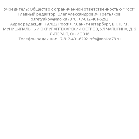
Учредитель: Общество с ограниченной ответственностью "Рост"
Главный редактор: Олег Александрович Третьяков
o.tretyakov@moika78.ru, +7-812-401-6292
Адрес редакции: 197022 Россия, г.Санкт-Петербург, ВН.ТЕР.Г.
МУНИЦИПАЛЬНЫЙ ОКРУГ АПТЕКАРСКИЙ ОСТРОВ, УЛ ЧАПЫГИНА, Д. 6
ЛИТЕРА П, ОФИС 316
Телефон редакции: +7-812-401-6292 info@moika78.ru