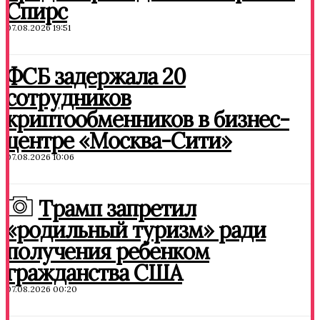
Спирс
07.08.2026 19:51
ФСБ задержала 20
сотрудников
криптообменников в бизнес-
центре «Москва-Сити»
07.08.2026 10:06
Трамп запретил
«родильный туризм» ради
получения ребенком
гражданства США
07.08.2026 00:20