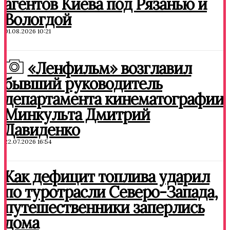
агентов Киева под Рязанью и
Вологдой
01.08.2026 10:21
«Ленфильм» возглавил
бывший руководитель
департамента кинематографии
Минкульта Дмитрий
Давиденко
22.07.2026 16:54
Как дефицит топлива ударил
по туротрасли Северо-Запада,
путешественники заперлись
дома