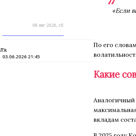
«Если в
08 авг 2026, сб
ПРИШЛИТЕ НОВОСТЬ
По его словам
ТА:
волатильност
03.06.2026 21:45
Какие со
Аналогичный с
максимальная 
вкладам соста
В 2025 году К