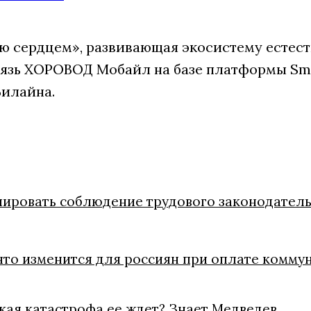
 сердцем», развивающая экосистему естест
язь ХОРОВОД Мобайл на базе платформы Sm
Билайна.
лировать соблюдение трудового законодатель
что изменится для россиян при оплате коммун
акая катастрофа ее ждет? Знает Медведев