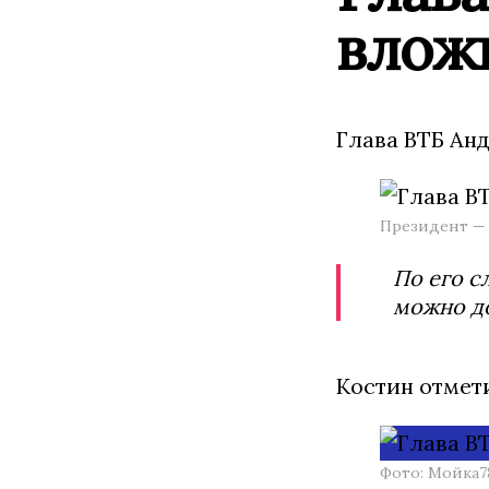
вложи
Глава ВТБ Анд
Президент — 
По его с
можно д
Костин отмети
Фото: Мойка7