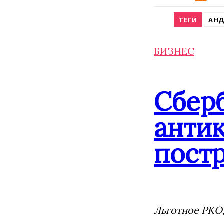
Odnokla
ТЕГИ
АНД
БИЗНЕС
Сбер
анти
постр
Льготное РКО,