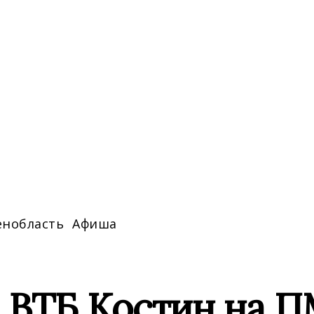
енобласть
Афиша
 ВТБ Костин на П