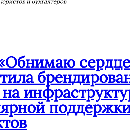
 юристов и бухгалтеров
«Обнимаю сердцем
стила брендиров
 на инфраструкту
лярной поддержк
ктов