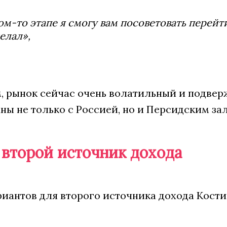
ом-то этапе я смогу вам посоветовать перейти
елал»,
м, рынок сейчас очень волатильный и подве
ны не только с Россией, но и Персидским за
ь второй источник дохода
ариантов для второго источника дохода Кос