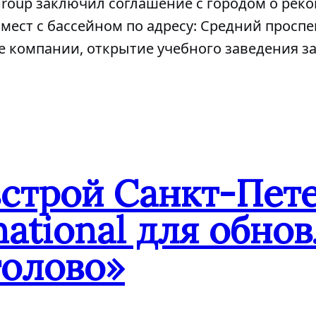
 Group заключил соглашение с городом о ре
мест с бассейном по адресу: Средний проспек
е компании, открытие учебного заведения за
встрой Санкт-Пет
national для обн
олово»