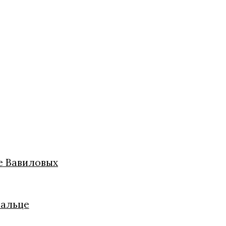
це Вавиловых
пальце