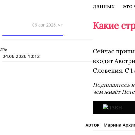
данных — это 
Какие ст
06 авг 2026, чт
ПРИШЛИТЕ НОВОСТЬ
Сейчас прини
ТА:
04.06.2026 10:12
входят Австри
Словения. С 1
Подпишитесь н
чем живёт Пете
Марина Архи
АВТОР: