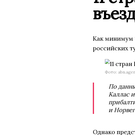
въезд
Как минимум 
российских т
Фото: abn.age
По данн
Каллас и
прибалти
и Норвег
Однако предс