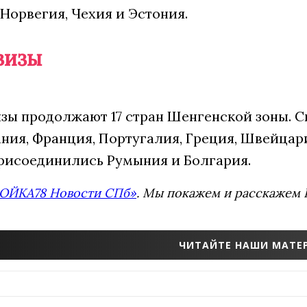
 Норвегия, Чехия и Эстония.
визы
изы продолжают 17 стран Шенгенской зоны. 
пания, Франция, Португалия, Греция, Швейцар
 присоединились Румыния и Болгария.
ОЙКА78 Новости СПб»
. Мы покажем и расскажем В
ЧИТАЙТЕ НАШИ МАТЕР