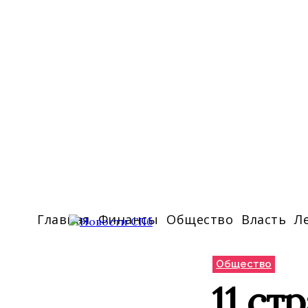
Главная
Финансы
Общество
Власть
Л
Общество
11 ст