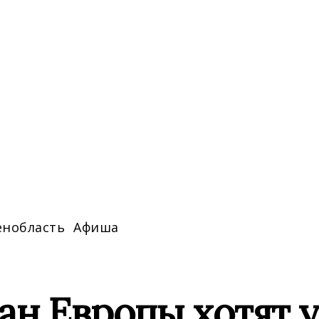
енобласть
Афиша
ран Европы хотят