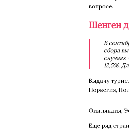
вопросе.
Шенген д
В сентяб
сбора вы
случаях 
12,5%. Д
Выдачу турист
Норвегия, Пол
Финляндия, Эс
Еще ряд стра