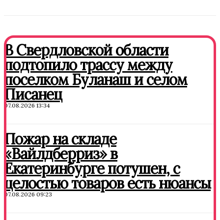
В Свердловской области
подтопило трассу между
поселком Буланаш и селом
Писанец
07.08.2026 13:34
Пожар на складе
«Вайлдберриз» в
Екатеринбурге потушен, с
целостью товаров есть нюансы
07.08.2026 09:23