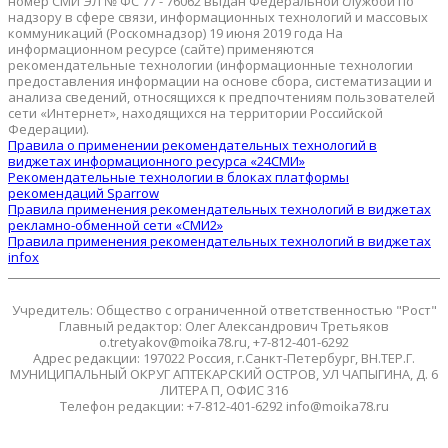
номер СМИ ЭЛ № ФС 77 - 76062 выдан Федеральной службой по
надзору в сфере связи, информационных технологий и массовых
коммуникаций (Роскомнадзор) 19 июня 2019 года На
информационном ресурсе (сайте) применяются
рекомендательные технологии (информационные технологии
предоставления информации на основе сбора, систематизации и
анализа сведений, относящихся к предпочтениям пользователей
сети «Интернет», находящихся на территории Российской
Федерации).
Правила о применении рекомендательных технологий в
виджетах информационного ресурса «24СМИ»
Рекомендательные технологии в блоках платформы
рекомендаций Sparrow
Правила применения рекомендательных технологий в виджетах
рекламно-обменной сети «СМИ2»
Правила применения рекомендательных технологий в виджетах
infox
Учредитель: Общество с ограниченной ответственностью "Рост"
Главный редактор: Олег Александрович Третьяков
o.tretyakov@moika78.ru, +7-812-401-6292
Адрес редакции: 197022 Россия, г.Санкт-Петербург, ВН.ТЕР.Г.
МУНИЦИПАЛЬНЫЙ ОКРУГ АПТЕКАРСКИЙ ОСТРОВ, УЛ ЧАПЫГИНА, Д. 6
ЛИТЕРА П, ОФИС 316
Телефон редакции: +7-812-401-6292 info@moika78.ru