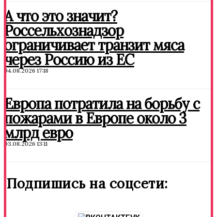
А что это значит?
Россельхознадзор
ограничивает транзит мяса
через Россию из ЕС
04.08.2026 17:18
Европа потратила на борьбу с
пожарами в Европе около 3
млрд евро
03.08.2026 13:11
Подпишись на соцсети: