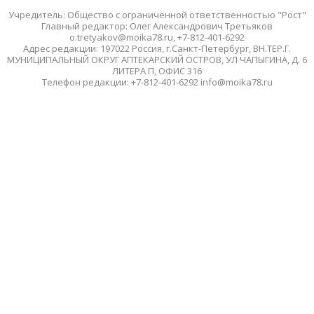
Учредитель: Общество с ограниченной ответственностью "Рост"
Главный редактор: Олег Александрович Третьяков
o.tretyakov@moika78.ru, +7-812-401-6292
Адрес редакции: 197022 Россия, г.Санкт-Петербург, ВН.ТЕР.Г.
МУНИЦИПАЛЬНЫЙ ОКРУГ АПТЕКАРСКИЙ ОСТРОВ, УЛ ЧАПЫГИНА, Д. 6
ЛИТЕРА П, ОФИС 316
Телефон редакции: +7-812-401-6292 info@moika78.ru