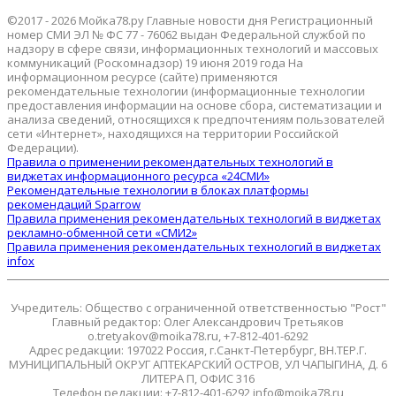
©2017 - 2026 Мойка78.ру Главные новости дня Регистрационный
номер СМИ ЭЛ № ФС 77 - 76062 выдан Федеральной службой по
надзору в сфере связи, информационных технологий и массовых
коммуникаций (Роскомнадзор) 19 июня 2019 года На
информационном ресурсе (сайте) применяются
рекомендательные технологии (информационные технологии
предоставления информации на основе сбора, систематизации и
анализа сведений, относящихся к предпочтениям пользователей
сети «Интернет», находящихся на территории Российской
Федерации).
Правила о применении рекомендательных технологий в
виджетах информационного ресурса «24СМИ»
Рекомендательные технологии в блоках платформы
рекомендаций Sparrow
Правила применения рекомендательных технологий в виджетах
рекламно-обменной сети «СМИ2»
Правила применения рекомендательных технологий в виджетах
infox
Учредитель: Общество с ограниченной ответственностью "Рост"
Главный редактор: Олег Александрович Третьяков
o.tretyakov@moika78.ru, +7-812-401-6292
Адрес редакции: 197022 Россия, г.Санкт-Петербург, ВН.ТЕР.Г.
МУНИЦИПАЛЬНЫЙ ОКРУГ АПТЕКАРСКИЙ ОСТРОВ, УЛ ЧАПЫГИНА, Д. 6
ЛИТЕРА П, ОФИС 316
Телефон редакции: +7-812-401-6292 info@moika78.ru