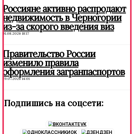
Россияне активно распродают
недвижимость в Черногории
из-за скорого введения виз
01.08.2026 18:17
Правительство России
изменило правила
оформления загранпаспортов
29.07.2026 14:01
Подпишись на соцсети:
VK
OK
ДЗЕН