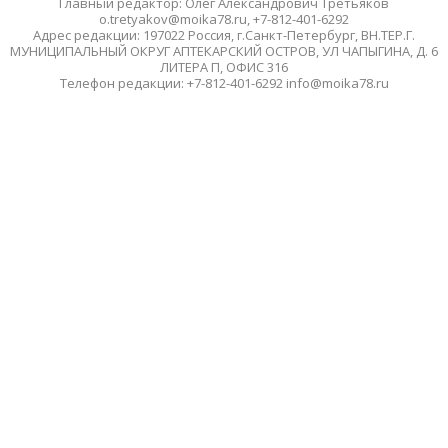
Главный редактор: Олег Александрович Третьяков
o.tretyakov@moika78.ru, +7-812-401-6292
Адрес редакции: 197022 Россия, г.Санкт-Петербург, ВН.ТЕР.Г.
МУНИЦИПАЛЬНЫЙ ОКРУГ АПТЕКАРСКИЙ ОСТРОВ, УЛ ЧАПЫГИНА, Д. 6
ЛИТЕРА П, ОФИС 316
Телефон редакции: +7-812-401-6292 info@moika78.ru