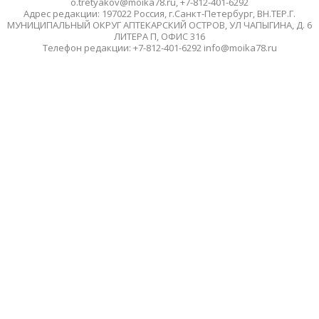
o.tretyakov@moika78.ru, +7-812-401-6292
Адрес редакции: 197022 Россия, г.Санкт-Петербург, ВН.ТЕР.Г.
МУНИЦИПАЛЬНЫЙ ОКРУГ АПТЕКАРСКИЙ ОСТРОВ, УЛ ЧАПЫГИНА, Д. 6
ЛИТЕРА П, ОФИС 316
Телефон редакции: +7-812-401-6292 info@moika78.ru